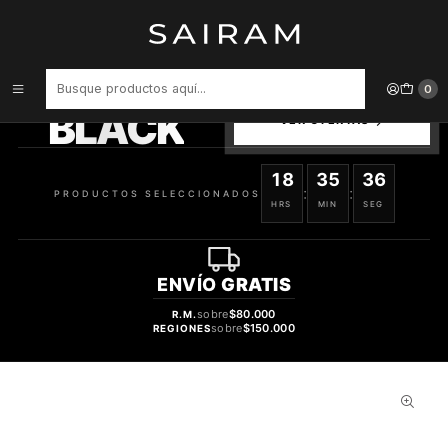
Inicio
Perfume
Perfumes de Hombre
PERFUME CH BIRDS OF PARADISE VARON EDP 100 ML
PRODUCTOS
0
SELECCIONADOS
BLACK
VER OFERTAS
18
35
36
:
:
PRODUCTOS SELECCIONADOS
HRS
MIN
SEG
ENVÍO
GRATIS
sobre
$80.000
R.M.
sobre
$150.000
REGIONES
30%