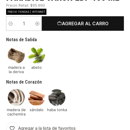
Precio Retail: $95.990
PRECIO TIENDAS | INTERNET
AGREGAR AL CARRO
Cantidad
Notas de Salida
madera a
abeto
la deriva
Notas de Corazón
madera de
sándalo
haba tonka
cachemira
Agregar a la lista de favoritos