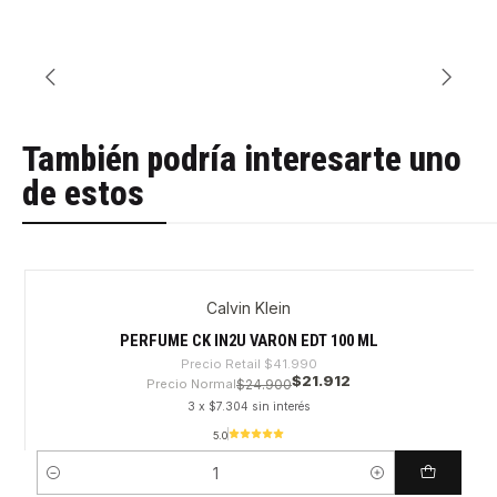
También podría interesarte uno
de estos
Calvin Klein
-47%
PERFUME CK IN2U VARON EDT 100 ML
Precio Retail
$41.990
$21.912
Precio Normal
$24.900
3 x $7.304 sin interés
5.0
Cantidad