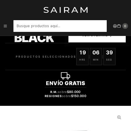
Inicio
Perfume
Perfumes de Hombre
PERFUME CK IN2U VARON EDT 150 ML
PRODUCTOS
0
SELECCIONADOS
BLACK
VER OFERTAS
19
06
38
:
:
PRODUCTOS SELECCIONADOS
HRS
MIN
SEG
ENVÍO
GRATIS
sobre
$80.000
R.M.
sobre
$150.000
REGIONES
37%