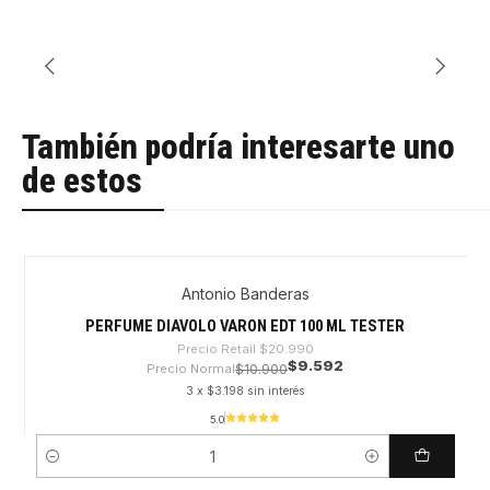
También podría interesarte uno
de estos
Antonio Banderas
-54%
PERFUME DIAVOLO VARON EDT 100 ML TESTER
Precio Retail
$20.990
$9.592
Precio Normal
$10.900
3 x $3.198 sin interés
5.0
Cantidad