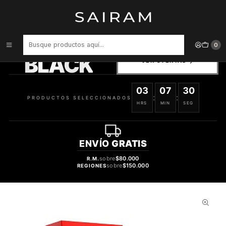
Inicio
Perfume
Perfumes de Hombre
PERFUME DIAVOLO VARON EDT 100 ML
PRODUCTOS
0
SELECCIONADOS
BLACK
VER OFERTAS
03
07
29
:
:
PRODUCTOS SELECCIONADOS
HRS
MIN
SEG
ENVÍO
GRATIS
sobre
$80.000
R.M.
sobre
$150.000
REGIONES
56%