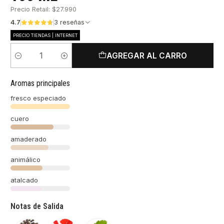
Precio Retail: $27.990
4.7
3 reseñas
PRECIO TIENDAS | INTERNET
AGREGAR AL CARRO
Cantidad
Aromas principales
fresco especiado
cuero
amaderado
animálico
atalcado
Notas de Salida