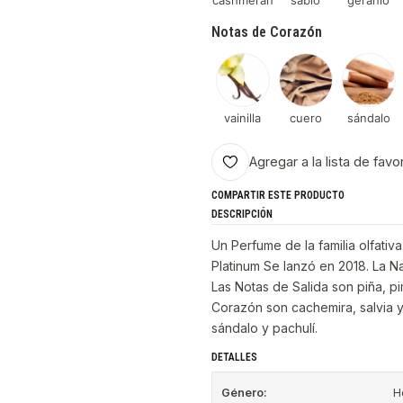
cashmeran
sabio
geranio
Notas de Corazón
vainilla
cuero
sándalo
Agregar a la lista de favo
COMPARTIR ESTE PRODUCTO
DESCRIPCIÓN
Un Perfume de la familia olfati
Platinum Se lanzó en 2018. La N
Las Notas de Salida son piña, p
Corazón son cachemira, salvia y 
sándalo y pachulí.
DETALLES
Género:
H