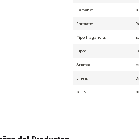
Tamaño:
1
Formato:
R
Tipo fragancia:
E
Tipo:
E
Aroma:
A
Linea:
D
GTIN:
3