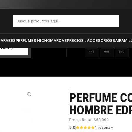
 Platinum Hombre Edp 100 ml
PRODUCTOS SELECCIONA
CTOS
ONADOS
 ÁRABES
PERFUMES NICHO
MARCAS
PRECIOS
ACCESORIOS
SAIRAM L
18
58
10
:
:
RTAS
HRS
MIN
SEG
|
PERFUME C
37%
HOMBRE EDP
Precio Retail: $58.990
5.0
1 reseña