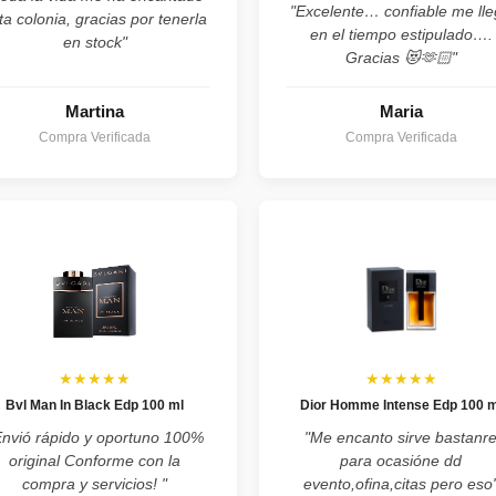
"Excelente… confiable me ll
ta colonia, gracias por tenerla
en el tiempo estipulado….
en stock"
Gracias 😻🫶🏻"
Martina
Maria
Compra Verificada
Compra Verificada
★★★★★
★★★★★
Bvl Man In Black Edp 100 ml
Dior Homme Intense Edp 100 m
Envió rápido y oportuno 100%
"Me encanto sirve bastanr
original Conforme con la
para ocasióne dd
compra y servicios! "
evento,ofina,citas pero eso