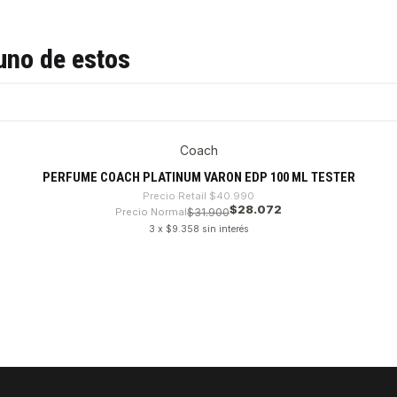
uno de estos
Coach
PERFUME COACH PLATINUM VARON EDP 100 ML TESTER
Precio Retail
$40.990
$28.072
Precio Normal
$31.900
3 x $9.358 sin interés