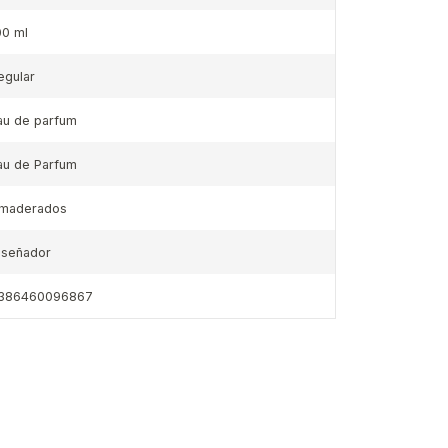
00 ml
egular
au de parfum
au de Parfum
maderados
iseñador
386460096867