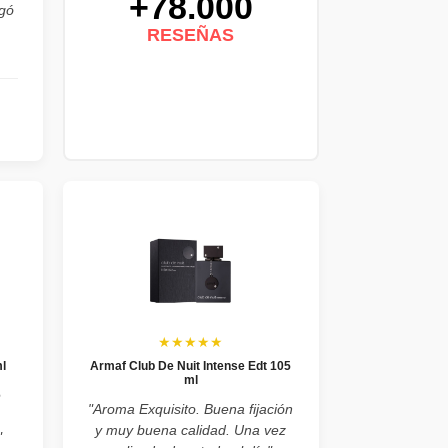
+78.000
egó
RESEÑAS
★★★★★
l
Armaf Club De Nuit Intense Edt 105
ml
e
"Aroma Exquisito. Buena fijación
y muy buena calidad. Una vez
"