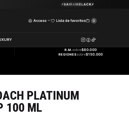
Guardia Vieja 202. Oficina 102.
⚡SAIRAMBLACK⚡
Ver Horarios
Acceso
Lista de favoritos
0
DOS
UXURY
ENVÍO
GRATIS
sobre
$80.000
R.M.
sobre
$150.000
REGIONES
OACH PLATINUM
 100 ML