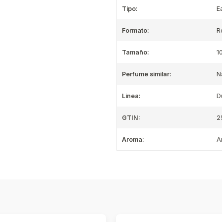
Tipo:
E
Formato:
R
Tamaño:
1
Perfume similar:
N
Linea:
D
GTIN:
2
Aroma:
A