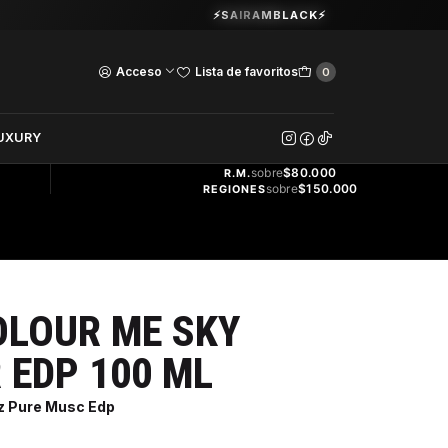
Guardia Vieja 202. Oficina 102.
⚡SAIRAMBLACK⚡
Ver Horarios
Acceso
Lista de favoritos
0
DOS
UXURY
ENVÍO
GRATIS
sobre
$80.000
R.M.
sobre
$150.000
REGIONES
OLOUR ME SKY
 EDP 100 ML
z Pure Musc Edp