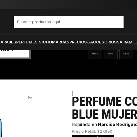
e Sky Blue Mujer Edp 100 ml
PRODUCTOS SELECCIONA
CTOS
ONADOS
 ÁRABES
PERFUMES NICHO
MARCAS
PRECIOS
ACCESORIOS
SAIRAM L
12
22
42
:
:
RTAS
HRS
MIN
SEG
|
PERFUME C
66%
BLUE MUJER
Inspirado en
Narciso Rodrigue
Precio Retail: $27.990