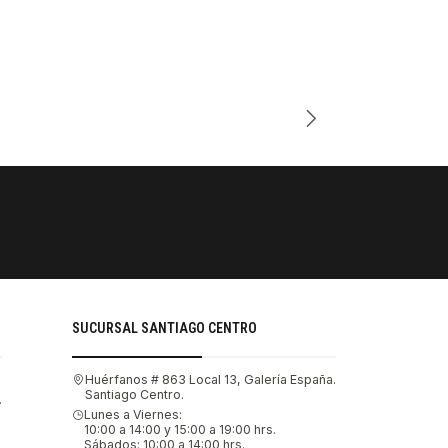
Cantidad
PAGOS SE
Tu compra 
SUCURSAL SANTIAGO CENTRO
Huérfanos # 863 Local 13, Galería España.
Santiago Centro.
.
Lunes a Viernes:
10:00 a 14:00 y 15:00 a 19:00 hrs.
Sábados: 10:00 a 14:00 hrs.