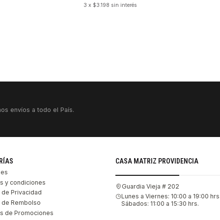
3 x $3.198 sin interés
VER DETALLES
os envíos a todo el País.
RÍAS
CASA MATRIZ PROVIDENCIA
les
s y condiciones
Guardia Vieja # 202
s de Privacidad
Lunes a Viernes: 10:00 a 19:00 hrs
as de Rembolso
Sábados: 11:00 a 15:30 hrs.
s de Promociones