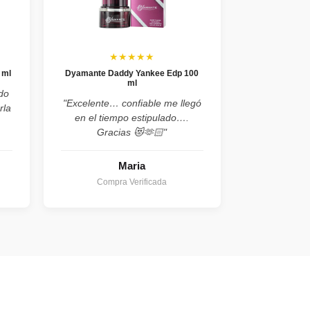
★★★★★
 ml
Dyamante Daddy Yankee Edp 100
ml
do
"Excelente… confiable me llegó
rla
en el tiempo estipulado….
Gracias 😻🫶🏻"
Maria
Compra Verificada