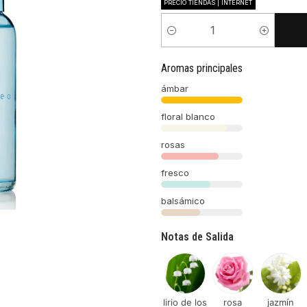
PRECIO TIENDAS | INTERNET
Cantidad
Aromas principales
ámbar
floral blanco
rosas
fresco
balsámico
Notas de Salida
lirio de los
rosa
jazmín