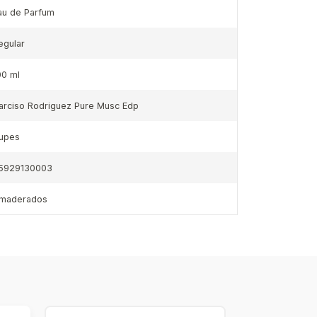
au de Parfum
egular
00 ml
arciso Rodriguez Pure Musc Edp
upes
5929130003
maderados