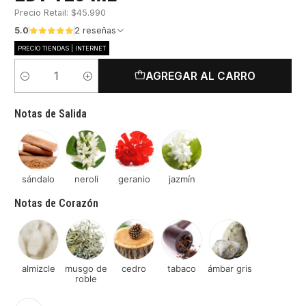
Precio Retail: $45.990
5.0
2 reseñas
PRECIO TIENDAS | INTERNET
AGREGAR AL CARRO
Cantidad
Notas de Salida
sándalo
neroli
geranio
jazmín
Notas de Corazón
almizcle
musgo de
cedro
tabaco
ámbar gris
roble