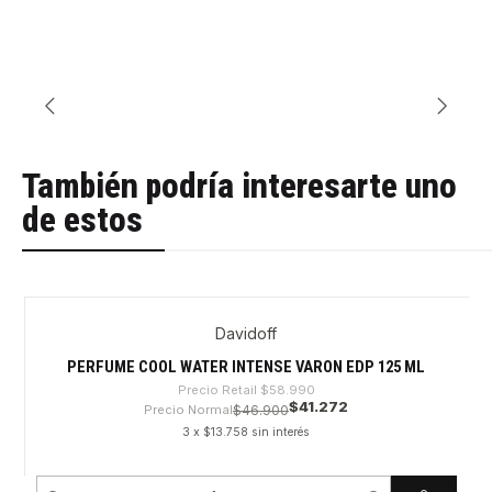
También podría interesarte uno
de estos
Davidoff
-30%
PERFUME COOL WATER INTENSE VARON EDP 125 ML
Precio Retail
$58.990
$41.272
Precio Normal
$46.900
3 x $13.758 sin interés