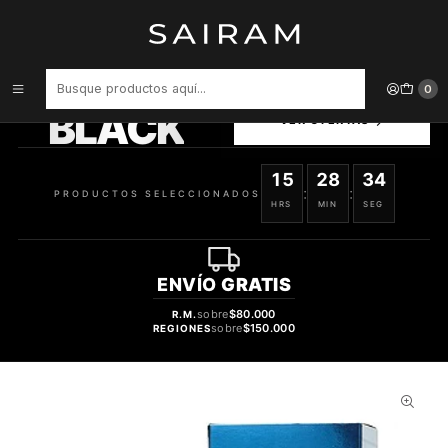
Inicio
Perfume
Perfumes de Hombre
Perfume Cool Water Varon Edt 125 ml
PRODUCTOS
0
SELECCIONADOS
BLACK
VER OFERTAS
15
28
33
:
:
PRODUCTOS SELECCIONADOS
HRS
MIN
SEG
ENVÍO
GRATIS
sobre
$80.000
R.M.
sobre
$150.000
REGIONES
49%