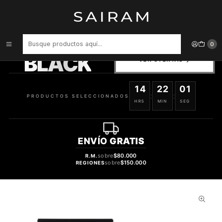
Inicio
Perfume
Perfumes de Hombre
PERFUME DIOR SAUVAGE VARON EDP 200 ML
PRODUCTOS
0
SELECCIONADOS
BLACK
VER OFERTAS
14
22
00
:
:
PRODUCTOS SELECCIONADOS
HRS
MIN
SEG
ENVÍO
GRATIS
sobre
$80.000
R.M.
sobre
$150.000
REGIONES
28%