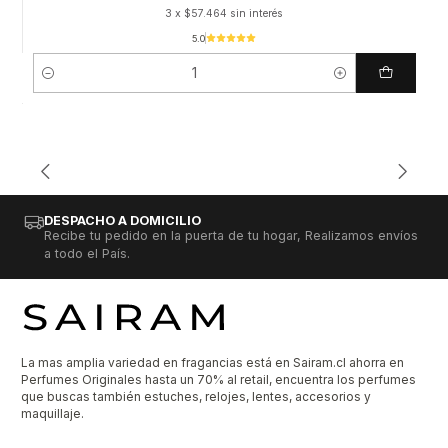
3 x $57.464 sin interés
5.0
Cantidad
DESPACHO A DOMICILIO
Recibe tu pedido en la puerta de tu hogar, Realizamos envíos
a todo el País.
La mas amplia variedad en fragancias está en Sairam.cl ahorra en
Perfumes Originales hasta un 70% al retail, encuentra los perfumes
que buscas también estuches, relojes, lentes, accesorios y
maquillaje.