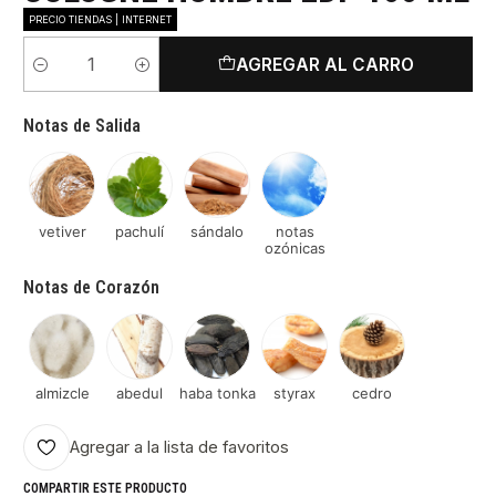
PRECIO TIENDAS | INTERNET
AGREGAR AL CARRO
Cantidad
Notas de Salida
vetiver
pachulí
sándalo
notas
ozónicas
Notas de Corazón
almizcle
abedul
haba tonka
styrax
cedro
Agregar a la lista de favoritos
COMPARTIR ESTE PRODUCTO