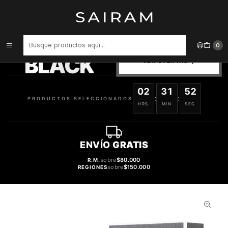
Inicio
Perfume
Perfumes de Hombre
PERFUME CREED AVENTUS COLOGNE HOMBRE EDP 100 ML
PRODUCTOS
0
SELECCIONADOS
BLACK
VER OFERTAS
02
31
52
:
:
PRODUCTOS SELECCIONADOS
HRS
MIN
SEG
ENVÍO
GRATIS
sobre
$80.000
R.M.
sobre
$150.000
REGIONES