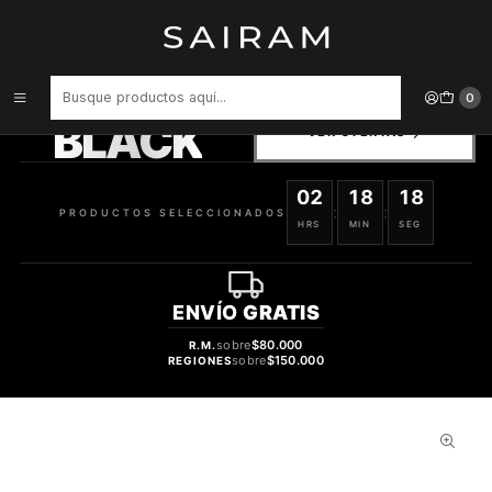
Inicio
Perfume
Perfumes de Hombre
PERFUME CUBA BLACK VARON EDT 35 ML
PRODUCTOS
0
SELECCIONADOS
BLACK
VER OFERTAS
02
18
17
:
:
PRODUCTOS SELECCIONADOS
HRS
MIN
SEG
ENVÍO
GRATIS
sobre
$80.000
R.M.
sobre
$150.000
REGIONES
52%