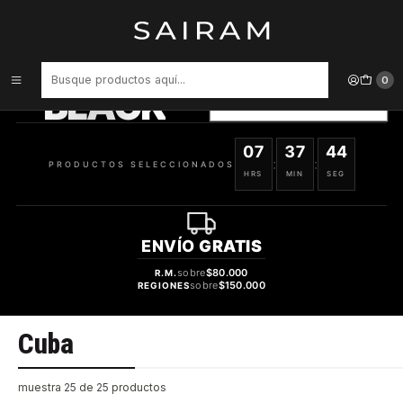
Inicio
Marcas
Cuba
PRODUCTOS
SELECCIONADOS
0
BLACK
VER OFERTAS
07
37
44
:
:
PRODUCTOS SELECCIONADOS
HRS
MIN
SEG
ENVÍO
GRATIS
sobre
$80.000
R.M.
sobre
$150.000
REGIONES
Cuba
muestra 25 de 25 productos