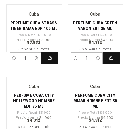
Cuba
Cuba
-34%
-28%
PERFUME CUBA STRASS
PERFUME CUBA GREEN
TIGER DAMA EDP 100 ML
VARON EDT 35 ML
Precio Retail
$11.990
Precio Retail
$5.990
Precio Normal
$8.900
Precio Normal
$4.900
$7.832
$4.312
3 x $2.611 sin interés
3 x $1.438 sin interés
Cantidad
Cantidad
Cuba
Cuba
-28%
-28%
PERFUME CUBA CITY
PERFUME CUBA CITY
HOLLYWOOD HOMBRE
MIAMI HOMBRE EDT 35
EDT 35 ML
ML
Precio Retail
$5.990
Precio Retail
$5.990
Precio Normal
$4.900
Precio Normal
$4.900
$4.312
$4.312
3 x $1.438 sin interés
3 x $1.438 sin interés