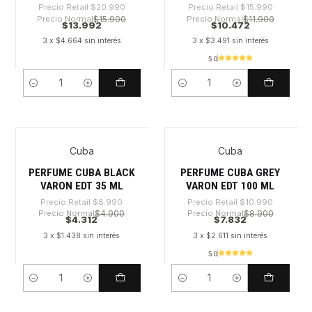
Precio Retail
$20.990
Precio Retail
$15.990
Precio Normal
$15.900
Precio Normal
$11.900
$13.992
$10.472
3 x $4.664 sin interés
3 x $3.491 sin interés
5.0
Cantidad
Cantidad
Cuba
Cuba
-52%
-28%
PERFUME CUBA BLACK
PERFUME CUBA GREY
VARON EDT 35 ML
VARON EDT 100 ML
Precio Retail
$8.990
Precio Retail
$10.990
Precio Normal
$4.900
Precio Normal
$8.900
$4.312
$7.832
3 x $1.438 sin interés
3 x $2.611 sin interés
5.0
Cantidad
Cantidad