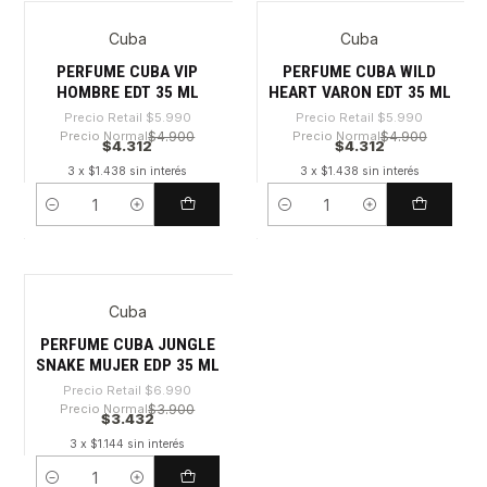
Cuba
Cuba
-28%
-28%
PERFUME CUBA VIP
PERFUME CUBA WILD
HOMBRE EDT 35 ML
HEART VARON EDT 35 ML
Precio Retail
$5.990
Precio Retail
$5.990
Precio Normal
$4.900
Precio Normal
$4.900
$4.312
$4.312
3 x $1.438 sin interés
3 x $1.438 sin interés
Cantidad
Cantidad
Cuba
-50%
PERFUME CUBA JUNGLE
SNAKE MUJER EDP 35 ML
Precio Retail
$6.990
Precio Normal
$3.900
$3.432
3 x $1.144 sin interés