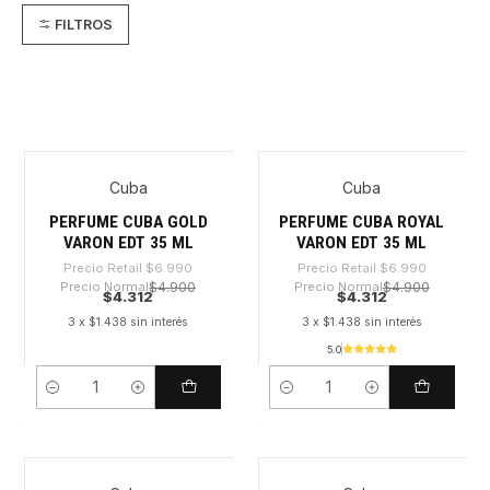
FILTROS
Cuba
Cuba
-38%
-38%
PERFUME CUBA GOLD
PERFUME CUBA ROYAL
VARON EDT 35 ML
VARON EDT 35 ML
Precio Retail
$6.990
Precio Retail
$6.990
Precio Normal
$4.900
Precio Normal
$4.900
$4.312
$4.312
3 x $1.438 sin interés
3 x $1.438 sin interés
5.0
Cantidad
Cantidad