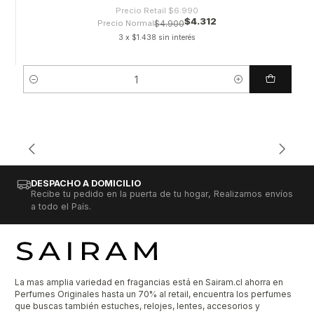
Precio Retail
$6.990
$4.312
Precio Normal
$4.900
3 x $1.438 sin interés
Cantidad
DESPACHO A DOMICILIO
Recibe tu pedido en la puerta de tu hogar, Realizamos envíos
a todo el País.
La mas amplia variedad en fragancias está en Sairam.cl ahorra en
Perfumes Originales hasta un 70% al retail, encuentra los perfumes
que buscas también estuches, relojes, lentes, accesorios y