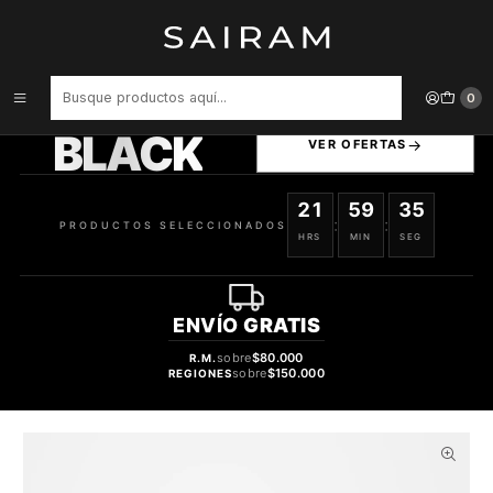
Inicio
Perfume
Perfumes de Hombre
PERFUME DUPE PARFUMS DEUXIEME HOMME HOMBRE EDP 100 ML
/ 3 ML
PRODUCTOS
0
SELECCIONADOS
BLACK
VER OFERTAS
21
59
34
:
:
PRODUCTOS SELECCIONADOS
HRS
MIN
SEG
ENVÍO
GRATIS
sobre
$80.000
R.M.
sobre
$150.000
REGIONES
31%