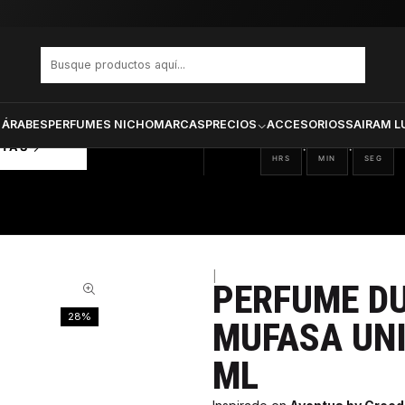
FUMS MUFASA UNISEX EDP 100 ML / 3 ML
PRODUCTOS SELECCIONA
CTOS
ONADOS
 ÁRABES
PERFUMES NICHO
MARCAS
PRECIOS
ACCESORIOS
SAIRAM L
09
48
48
:
:
RTAS
HRS
MIN
SEG
|
PERFUME D
28%
MUFASA UNI
ML