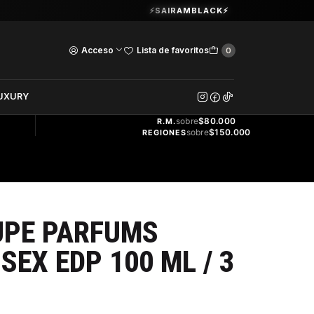
Guardia Vieja 202. Oficina 102.
⚡SAIRAMBLACK⚡
Ver Horarios
Acceso
Lista de favoritos
0
DOS
UXURY
ENVÍO
GRATIS
sobre
$80.000
R.M.
sobre
$150.000
REGIONES
UPE PARFUMS
SEX EDP 100 ML / 3