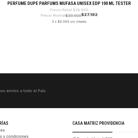
PERFUME DUPE PARFUMS MUFASA UNISEX EDP 100 ML TESTER
Precio Retail
$38.990
$27.192
Precio Normal
$30.900
3 x $9.064 sin interés
os envíos a todo el País.
RÍAS
CASA MATRIZ PROVIDENCIA
les
s y condiciones