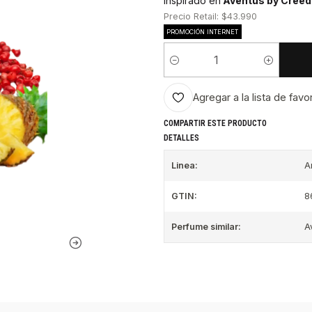
Inspirado en
Aventus by Creed
Precio Retail: $43.990
PROMOCIÓN INTERNET
Cantidad
Agregar a la lista de favo
COMPARTIR ESTE PRODUCTO
DETALLES
Linea:
A
GTIN:
8
Perfume similar:
A