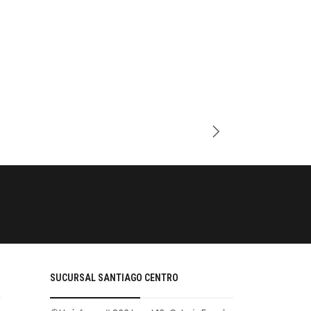
Cantidad
PAGOS SE
Tu compra 
SUCURSAL SANTIAGO CENTRO