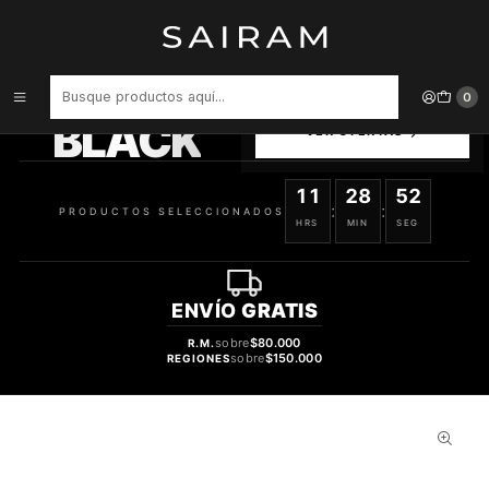
Inicio
Perfume
tester
Perfume Eau My Unicorn Baby Niña Edt 100 ml Tester
PRODUCTOS
0
SELECCIONADOS
BLACK
VER OFERTAS
11
28
52
:
:
PRODUCTOS SELECCIONADOS
HRS
MIN
SEG
ENVÍO
GRATIS
sobre
$80.000
R.M.
sobre
$150.000
REGIONES
62%