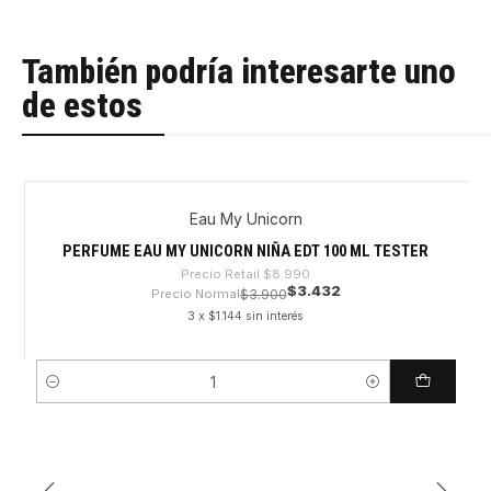
También podría interesarte uno
de estos
Eau My Unicorn
-61%
PERFUME EAU MY UNICORN NIÑA EDT 100 ML TESTER
Precio Retail
$8.990
$3.432
Precio Normal
$3.900
3 x $1.144 sin interés
Cantidad