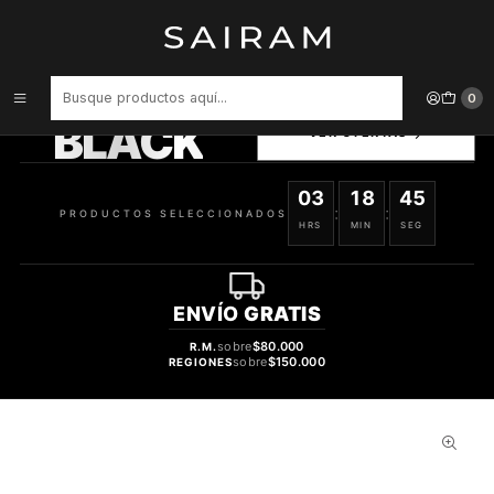
Inicio
Perfume
Perfumes de Mujer
Perfume Eau So Party Victoria Secret Mujer Edp 50 ml
PRODUCTOS
0
SELECCIONADOS
BLACK
VER OFERTAS
03
18
44
:
:
PRODUCTOS SELECCIONADOS
HRS
MIN
SEG
ENVÍO
GRATIS
sobre
$80.000
R.M.
sobre
$150.000
REGIONES
37%