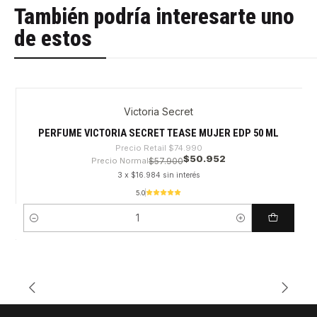
También podría interesarte uno
de estos
Victoria Secret
-32%
PERFUME VICTORIA SECRET TEASE MUJER EDP 50 ML
Precio Retail
$74.990
$50.952
Precio Normal
$57.900
3 x $16.984 sin interés
5.0
Cantidad