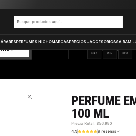
EM VARON EDT 100 ML
PRODUCTOS SELECCIONA
CTOS
ONADOS
 ÁRABES
PERFUMES NICHO
MARCAS
PRECIOS
ACCESORIOS
SAIRAM L
20
51
38
:
:
RTAS
HRS
MIN
SEG
|
PERFUME E
28%
100 ML
Precio Retail: $56.990
4.9
8 reseñas