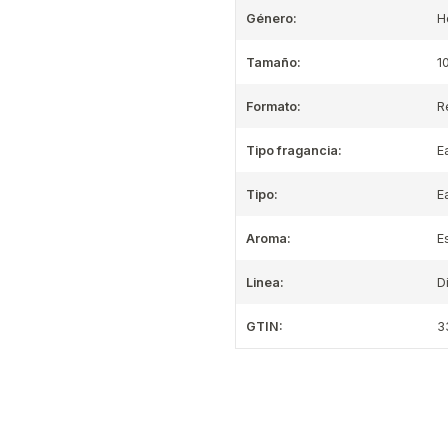
Género:
H
Tamaño:
1
Formato:
R
Tipo fragancia:
E
Tipo:
E
Aroma:
E
Linea:
D
GTIN:
3