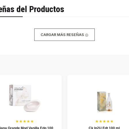
eñas del Productos
CARGAR MÁS RESEÑAS
★★★★★
★★★★★
iana Grande Mod Vanilla Edp 100
Ck In2U Edt 100 ml