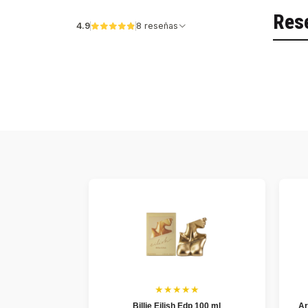
Res
4.9
8 reseñas
★★★★★
Billie Eilish Edp 100 ml
Ar