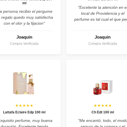
ml
"Excelente la atención en e
a persona recibio el pergume
local de Providencia y el
 regalo quedo muy satisfecha
perfume es tal cual el que pe
con el olor y la fijacion"
Joaquin
Joaquin
Compra Verificada
Compra Verificada
★★★★★
★★★★★
Lattafa Eclaire Edp 100 ml
Ch Edt 100 ml
Exquisito perfume, muy buena
"Me encantó, todo, el mod
duración. Excelente tienda
seguro de la compra y el