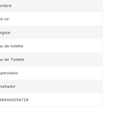
ombre
00 ml
egular
au de toilette
au de Toilette
speciados
iseñador
386460058728