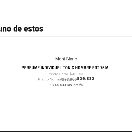
uno de estos
Mont Blanc
PERFUME INDIVIDUEL TONIC HOMBRE EDT 75 ML
Precio Retail
$48.990
$29.832
Precio Normal
$33.900
3 x $9.944 sin interés