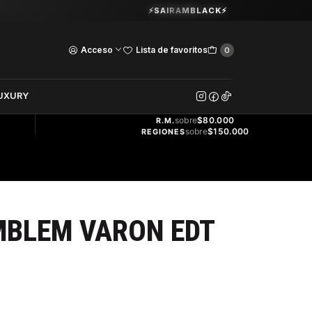
Guardia Vieja 202. Oficina 102.
⚡SAIRAMBLACK⚡
Ver Horarios
Acceso
Lista de favoritos
0
DOS
UXURY
ENVÍO
GRATIS
sobre
$80.000
R.M.
sobre
$150.000
REGIONES
MBLEM VARON EDT