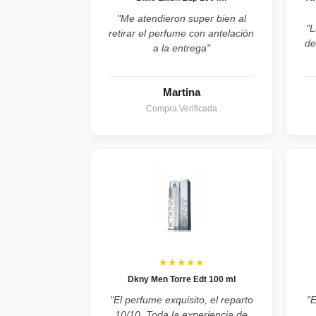
"Me atendieron super bien al
"L
retirar el perfume con antelación
de
a la entrega"
Martina
Compra Verificada
★★★★★
Dkny Men Torre Edt 100 ml
"El perfume exquisito, el reparto
"
10/10. Toda la experiencia de