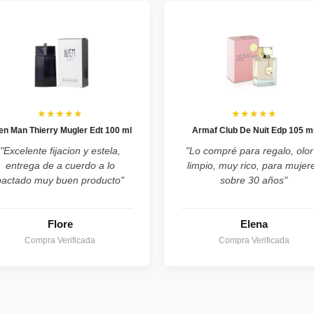
★★★★★
★★★★★
ien Man Thierry Mugler Edt 100 ml
Armaf Club De Nuit Edp 105 m
"Excelente fijacion y estela,
"Lo compré para regalo, olor
entrega de a cuerdo a lo
limpio, muy rico, para mujer
pactado muy buen producto"
sobre 30 años"
Flore
Elena
Compra Verificada
Compra Verificada