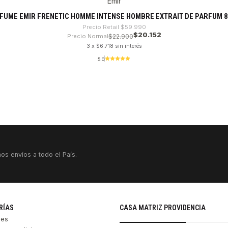
Emir
FUME EMIR FRENETIC HOMME INTENSE HOMBRE EXTRAIT DE PARFUM 8
Precio Retail
$59.990
$20.152
Precio Normal
$22.900
3 x $6.718 sin interés
5.0
os envíos a todo el País.
RÍAS
CASA MATRIZ PROVIDENCIA
les