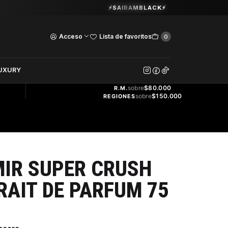
Guardia Vieja 202. Oficina 102.
⚡SAIRAMBLACK⚡
Ver Horarios
Acceso
Lista de favoritos
0
DOS
UXURY
ENVÍO
GRATIS
sobre
$80.000
R.M.
sobre
$150.000
REGIONES
IR SUPER CRUSH
RAIT DE PARFUM 75