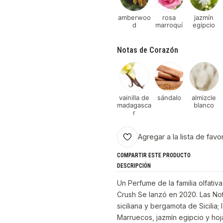
amberwoo
rosa
jazmín
d
marroquí
egipcio
Notas de Corazón
vainilla de
sándalo
almizcle
madagasca
blanco
r
Agregar a la lista de favo
COMPARTIR ESTE PRODUCTO
DESCRIPCIÓN
Un Perfume de la familia olfativ
Crush Se lanzó en 2020. Las Not
siciliana y bergamota de Sicili
Marruecos, jazmín egipcio y hoj