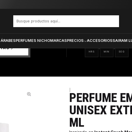
 Crush Unisex Extrait De Parfum 75 ml
PRODUCTOS SELECCIONA
CTOS
ONADOS
 ÁRABES
PERFUMES NICHO
MARCAS
PRECIOS
ACCESORIOS
SAIRAM L
01
42
24
:
:
RTAS
HRS
MIN
SEG
|
PERFUME EM
63%
UNISEX EXT
ML