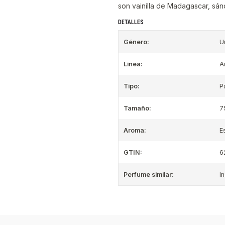
son vainilla de Madagascar, sán
DETALLES
Género:
U
Linea:
A
Tipo:
P
Tamaño:
7
Aroma:
E
GTIN:
6
Perfume similar:
I