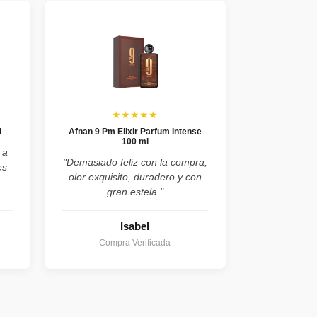
★★★★★
l
Afnan 9 Pm Elixir Parfum Intense
100 ml
 a
"Demasiado feliz con la compra,
es
olor exquisito, duradero y con
gran estela."
Isabel
Compra Verificada