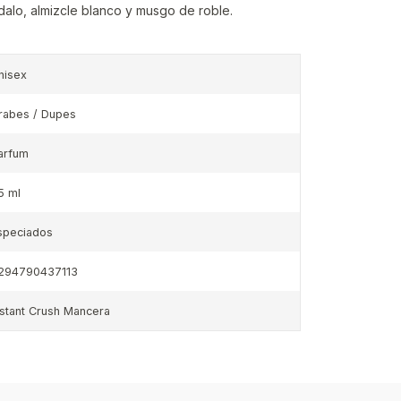
dalo, almizcle blanco y musgo de roble.
nisex
rabes / Dupes
arfum
5 ml
speciados
294790437113
nstant Crush Mancera