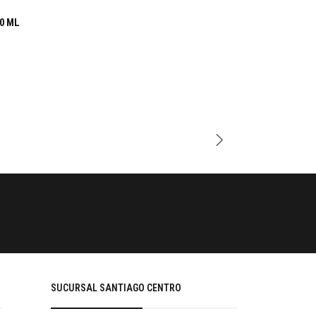
0 ML
Cantidad
PAGOS SE
Tu compra 
SUCURSAL SANTIAGO CENTRO