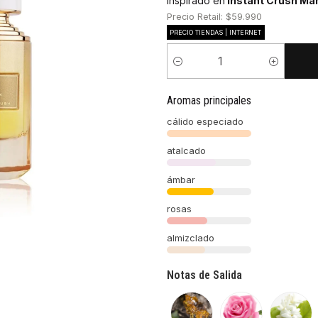
Inspirado en
Instant Crush Ma
Precio Retail: $59.990
PRECIO TIENDAS | INTERNET
Cantidad
Aromas principales
cálido especiado
atalcado
ámbar
rosas
almizclado
Notas de Salida