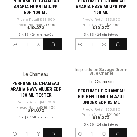
PERFUME LE CHAMEAU
PERFUME LE CHAMEAU
ARABIA HUBBI MUJER
ARABIA HAYA MUJER EDP
EDP 100 ML
100 ML
Precio Retail
$26.990
Precio Retail
$53.990
Precio Normal
$21.900
Precio Normal
$21.900
$19.272
$19.272
3 x $6.424 sin interés
3 x $6.424 sin interés
Cantidad
Cantidad
Inspirado en
Savage Dior +
Blue Chanel
Le Chameau
-68%
-64%
Le Chameau
PERFUME LE CHAMEAU
ARABIA HAYA MUJER EDP
PERFUME LE CHAMEAU
100 ML TESTER
BIG BEN LONDON AZUL
UNISEX EDP 85 ML
Precio Retail
$46.990
Precio Normal
$16.900
Precio Retail
$53.990
$14.872
Precio Normal
$21.900
$19.272
3 x $4.958 sin interés
3 x $6.424 sin interés