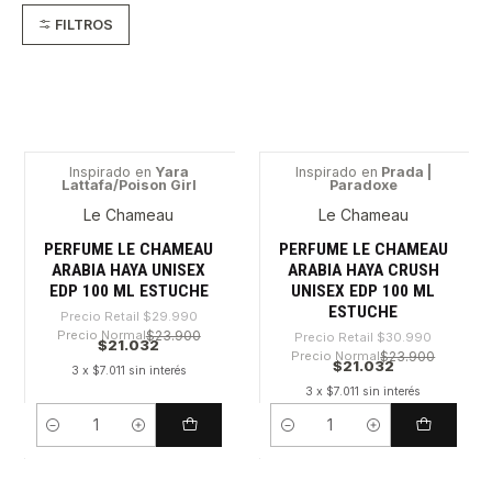
FILTROS
Inspirado en
Yara
Inspirado en
Prada |
Lattafa/Poison Girl
Paradoxe
-29%
-32%
Le Chameau
Le Chameau
PERFUME LE CHAMEAU
PERFUME LE CHAMEAU
ARABIA HAYA UNISEX
ARABIA HAYA CRUSH
EDP 100 ML ESTUCHE
UNISEX EDP 100 ML
ESTUCHE
Precio Retail
$29.990
Precio Normal
$23.900
Precio Retail
$30.990
$21.032
Precio Normal
$23.900
$21.032
3 x $7.011 sin interés
3 x $7.011 sin interés
Cantidad
Cantidad