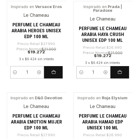
Inspirado en
Versace Eros
Inspirado en
Prada |
Paradoxe
-31%
-28%
Le Chameau
Le Chameau
PERFUME LE CHAMEAU
PERFUME LE CHAMEAU
ARABIA HEROES UNISEX
ARABIA HAYA CRUSH
EDP 100 ML
UNISEX EDP 100 ML
Precio Retail
$27.990
Precio Retail
$26.990
Precio Normal
$21.900
$19.272
Precio Normal
$21.900
$19.272
3 x $6.424 sin interés
3 x $6.424 sin interés
Cantidad
Cantidad
Inspirado en
D&G Devotion
Inspirado en
Roja Elysium
-31%
-33%
Le Chameau
Le Chameau
PERFUME LE CHAMEAU
PERFUME LE CHAMEAU
ARABIA EMOTION MUJER
ARABIA HAMAD EDP
EDP 100 ML
UNISEX 100 ML
Precio Retail
$27.990
Precio Retail
$28.990