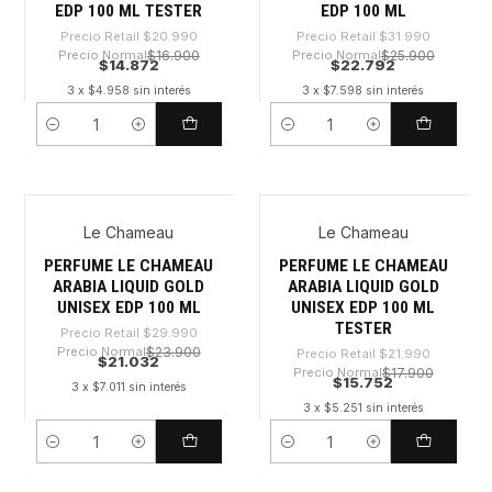
EDP 100 ML TESTER
EDP 100 ML
Precio Retail
$20.990
Precio Retail
$31.990
Precio Normal
$16.900
Precio Normal
$25.900
$14.872
$22.792
3 x $4.958 sin interés
3 x $7.598 sin interés
Cantidad
Cantidad
Le Chameau
Le Chameau
-29%
-28%
PERFUME LE CHAMEAU
PERFUME LE CHAMEAU
ARABIA LIQUID GOLD
ARABIA LIQUID GOLD
UNISEX EDP 100 ML
UNISEX EDP 100 ML
TESTER
Precio Retail
$29.990
Precio Normal
$23.900
Precio Retail
$21.990
$21.032
Precio Normal
$17.900
$15.752
3 x $7.011 sin interés
3 x $5.251 sin interés
Cantidad
Cantidad