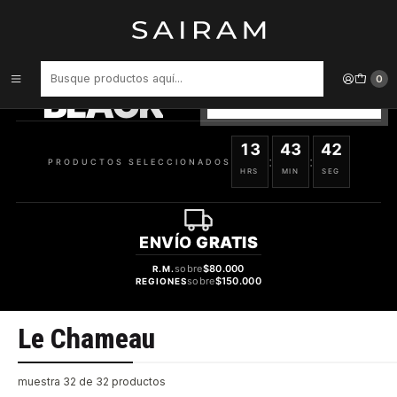
Inicio
Marcas
Le Chameau
PRODUCTOS
SELECCIONADOS
0
BLACK
VER OFERTAS
13
43
42
:
:
PRODUCTOS SELECCIONADOS
HRS
MIN
SEG
ENVÍO
GRATIS
sobre
$80.000
R.M.
sobre
$150.000
REGIONES
Le Chameau
muestra 32 de 32 productos