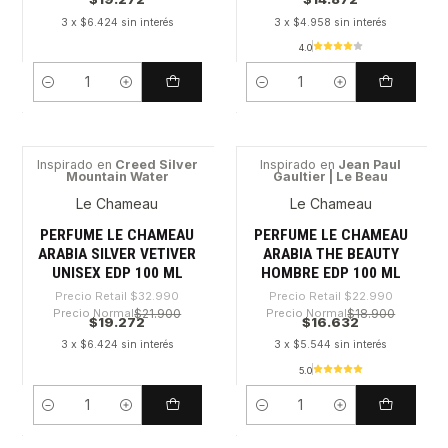
3 x $6.424 sin interés
3 x $4.958 sin interés
4.0
Cantidad
Cantidad
Inspirado en
Creed Silver
Inspirado en
Jean Paul
Mountain Water
Gaultier | Le Beau
-41%
-27%
Le Chameau
Le Chameau
PERFUME LE CHAMEAU
PERFUME LE CHAMEAU
ARABIA SILVER VETIVER
ARABIA THE BEAUTY
UNISEX EDP 100 ML
HOMBRE EDP 100 ML
Precio Retail
$32.990
Precio Retail
$22.990
Precio Normal
$21.900
Precio Normal
$18.900
$19.272
$16.632
3 x $6.424 sin interés
3 x $5.544 sin interés
5.0
Cantidad
Cantidad