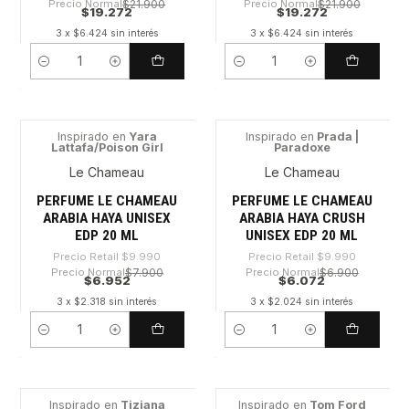
Precio Normal
$21.900
Precio Normal
$21.900
$19.272
$19.272
3 x $6.424 sin interés
3 x $6.424 sin interés
Cantidad
Cantidad
Inspirado en
Yara
Inspirado en
Prada |
Lattafa/Poison Girl
Paradoxe
-30%
-39%
Le Chameau
Le Chameau
PERFUME LE CHAMEAU
PERFUME LE CHAMEAU
ARABIA HAYA UNISEX
ARABIA HAYA CRUSH
EDP 20 ML
UNISEX EDP 20 ML
Precio Retail
$9.990
Precio Retail
$9.990
Precio Normal
$7.900
Precio Normal
$6.900
$6.952
$6.072
3 x $2.318 sin interés
3 x $2.024 sin interés
Cantidad
Cantidad
Inspirado en
Tiziana
Inspirado en
Tom Ford