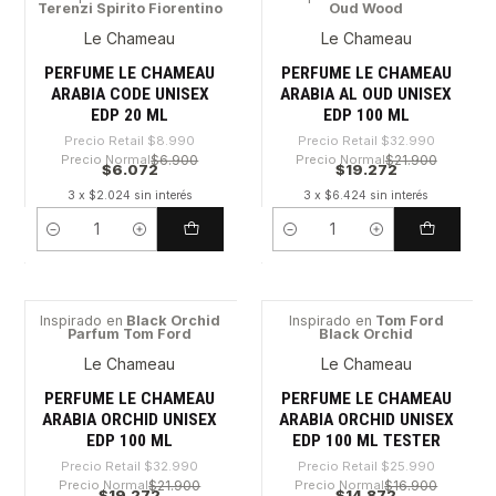
Terenzi Spirito Fiorentino
Oud Wood
-32%
-41%
Le Chameau
Le Chameau
PERFUME LE CHAMEAU
PERFUME LE CHAMEAU
ARABIA CODE UNISEX
ARABIA AL OUD UNISEX
EDP 20 ML
EDP 100 ML
Precio Retail
$8.990
Precio Retail
$32.990
Precio Normal
$6.900
Precio Normal
$21.900
$6.072
$19.272
3 x $2.024 sin interés
3 x $6.424 sin interés
Cantidad
Cantidad
Inspirado en
Black Orchid
Inspirado en
Tom Ford
Parfum Tom Ford
Black Orchid
-41%
-42%
Le Chameau
Le Chameau
PERFUME LE CHAMEAU
PERFUME LE CHAMEAU
ARABIA ORCHID UNISEX
ARABIA ORCHID UNISEX
EDP 100 ML
EDP 100 ML TESTER
Precio Retail
$32.990
Precio Retail
$25.990
Precio Normal
$21.900
Precio Normal
$16.900
$19.272
$14.872