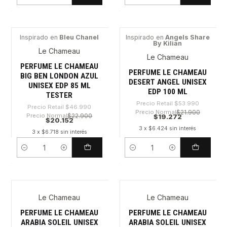
Cantidad
Cantidad
Inspirado en
Bleu Chanel
Inspirado en
Angels Share
By Kilian
-57%
-64%
Le Chameau
Le Chameau
PERFUME LE CHAMEAU
PERFUME LE CHAMEAU
BIG BEN LONDON AZUL
DESERT ANGEL UNISEX
UNISEX EDP 85 ML
EDP 100 ML
TESTER
Precio Retail
$53.990
Precio Retail
$46.990
Precio Normal
$21.900
Precio Normal
$22.900
$19.272
$20.152
3 x $6.424 sin interés
3 x $6.718 sin interés
Cantidad
Cantidad
Le Chameau
Le Chameau
-29%
-28%
PERFUME LE CHAMEAU
PERFUME LE CHAMEAU
ARABIA SOLEIL UNISEX
ARABIA SOLEIL UNISEX