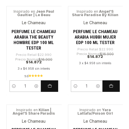
Inspirado en
Jean Paul
Inspirado en
Angel'S
Gaultier | Le Beau
Share Paradise By Kilian
-35%
-35%
Le Chameau
Le Chameau
PERFUME LE CHAMEAU
PERFUME LE CHAMEAU
ARABIA THE BEAUTY
ARABIA HUBBI MUJER
HOMBRE EDP 100 ML
EDP 100 ML TESTER
TESTER
Precio Retail
$22.990
Precio Normal
$16.900
Precio Retail
$22.990
$14.872
Precio Normal
$16.900
$14.872
3 x $4.958 sin interés
3 x $4.958 sin interés
5.0
Cantidad
Cantidad
Inspirado en
Kilian |
Inspirado en
Yara
Angel'S Share Paradis
Lattafa/Poison Girl
-28%
-64%
Le Chameau
Le Chameau