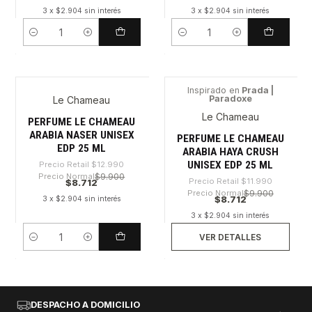
3 x $2.904 sin interés
3 x $2.904 sin interés
Cantidad
Cantidad
Inspirado en
Prada |
Paradoxe
Le Chameau
-32%
-27%
Le Chameau
Agotado
PERFUME LE CHAMEAU
ARABIA NASER UNISEX
PERFUME LE CHAMEAU
EDP 25 ML
ARABIA HAYA CRUSH
UNISEX EDP 25 ML
Precio Retail
$12.990
Precio Normal
$9.900
Precio Retail
$11.990
$8.712
Precio Normal
$9.900
$8.712
3 x $2.904 sin interés
3 x $2.904 sin interés
VER DETALLES
Cantidad
DESPACHO A DOMICILIO