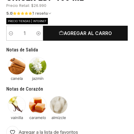
Precio Retail: $26.990
5.0
1 reseña
PRECIO TIENDAS | INTERNET
AGREGAR AL CARRO
Cantidad
Notas de Salida
canela
jazmín
Notas de Corazón
vainilla
caramelo
almizcle
Agregar a la lista de favoritos