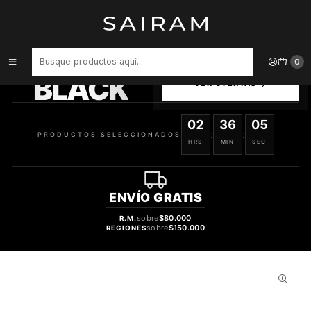
Inicio
Perfume
Perfumes Unisex
PERFUME EMIR VOUX ZESTE UNISEX EDP 100 ML
PRODUCTOS
0
SELECCIONADOS
BLACK
VER OFERTAS
02
36
05
:
:
PRODUCTOS SELECCIONADOS
HRS
MIN
SEG
ENVÍO
GRATIS
sobre
$80.000
R.M.
sobre
$150.000
REGIONES
32%