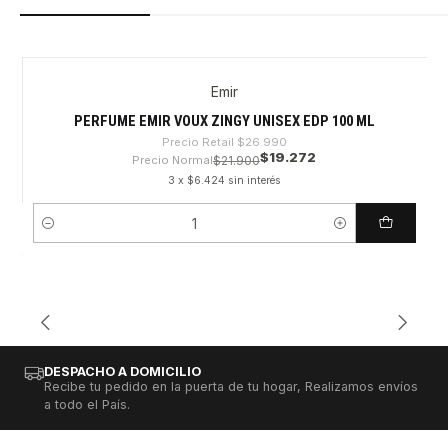
Emir
-28%
PERFUME EMIR VOUX ZINGY UNISEX EDP 100 ML
Precio Retail
$26.990
$19.272
Precio Normal
$21.900
3 x $6.424 sin interés
Cantidad
DESPACHO A DOMICILIO
Recibe tu pedido en la puerta de tu hogar, Realizamos envíos
a todo el País.