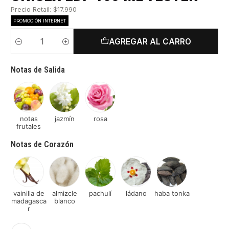
Precio Retail: $17.990
PROMOCIÓN INTERNET
AGREGAR AL CARRO
Cantidad
Notas de Salida
notas
jazmín
rosa
frutales
Notas de Corazón
vainilla de
almizcle
pachulí
ládano
haba tonka
madagasca
blanco
r