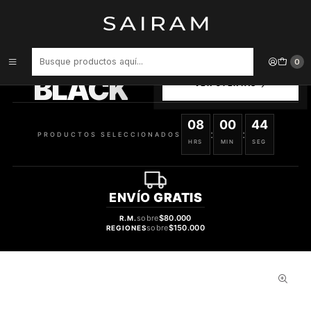
Inicio
Perfume
Perfumes Unisex
PERFUME EMPER HADIA UNISEX EDP 100 ML TESTER
PRODUCTOS
0
SELECCIONADOS
BLACK
VER OFERTAS
08
00
44
:
:
PRODUCTOS SELECCIONADOS
HRS
MIN
SEG
ENVÍO
GRATIS
sobre
$80.000
R.M.
sobre
$150.000
REGIONES
32%