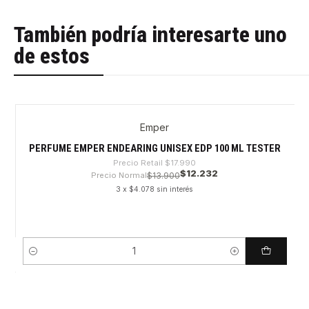
También podría interesarte uno
de estos
Emper
-32%
PERFUME EMPER ENDEARING UNISEX EDP 100 ML TESTER
Precio Retail
$17.990
$12.232
Precio Normal
$13.900
3 x $4.078 sin interés
Cantidad