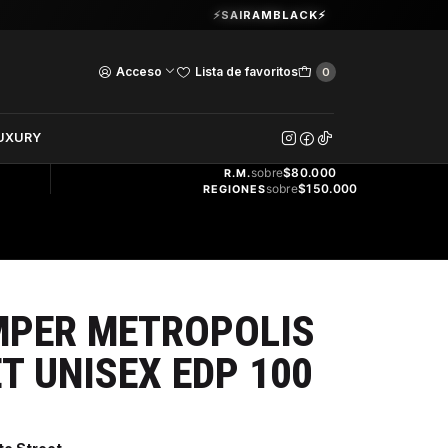
Guardia Vieja 202. Oficina 102.
⚡SAIRAMBLACK⚡
Ver Horarios
Acceso
Lista de favoritos
0
DOS
UXURY
ENVÍO
GRATIS
sobre
$80.000
R.M.
sobre
$150.000
REGIONES
MPER METROPOLIS
T UNISEX EDP 100