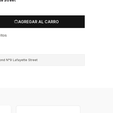
e Street
AGREGAR AL CARRO
ritos
ond N°9 Lafayette Street