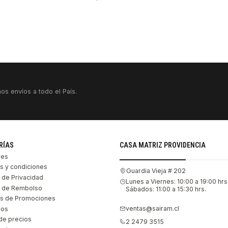
os envíos a todo el País.
RÍAS
CASA MATRIZ PROVIDENCIA
les
s y condiciones
Guardia Vieja # 202
s de Privacidad
Lunes a Viernes: 10:00 a 19:00 hrs
as de Rembolso
Sábados: 11:00 a 15:30 hrs.
s de Promociones
ventas@sairam.cl
nos
de precios
2 2479 3515