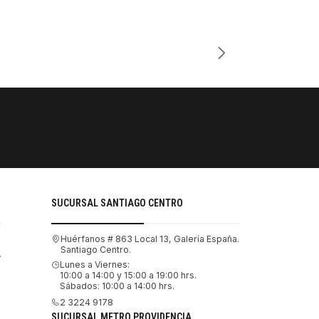
Cantidad
PAGOS SE
Tu compra 
SUCURSAL SANTIAGO CENTRO
Huérfanos # 863 Local 13, Galería España.
Santiago Centro.
.
Lunes a Viernes:
10:00 a 14:00 y 15:00 a 19:00 hrs.
Sábados: 10:00 a 14:00 hrs.
2 3224 9178
SUCURSAL METRO PROVIDENCIA