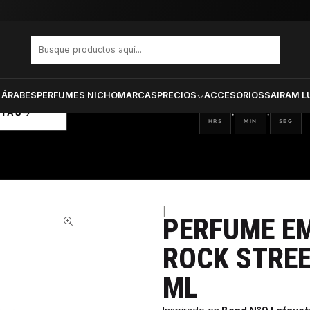
ETROPOLIS ROCK STREET UNISEX EDP 100 ML
PRODUCTOS SELECCIONA
CTOS
ONADOS
 ÁRABES
PERFUMES NICHO
MARCAS
PRECIOS
ACCESORIOS
SAIRAM L
20
26
03
:
:
RTAS
HRS
MIN
SEG
|
PERFUME E
33%
ROCK STREE
ML