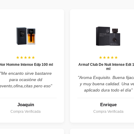
★★★★★
★★★★★
Dior Homme Intense Edp 100 ml
Armaf Club De Nuit Intense Edt 
ml
"Me encanto sirve bastanre
"Aroma Exquisito. Buena fijac
para ocasióne dd
y muy buena calidad. Una v
evento,ofina,citas pero eso"
aplicado dura todo el día"
Joaquin
Enrique
Compra Verificada
Compra Verificada