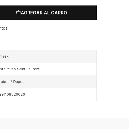
AGREGAR AL CARRO
ritos
nisex
ibre Yves Saint Laurent
rabes / Dupes
291108526026