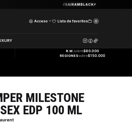
Guardia Vieja 202. Oficina 102.
⚡SAIRAMBLACK⚡
Ver Horarios
Acceso
Lista de favoritos
0
DOS
UXURY
ENVÍO
GRATIS
sobre
$80.000
R.M.
sobre
$150.000
REGIONES
MPER MILESTONE
ISEX EDP 100 ML
Laurent