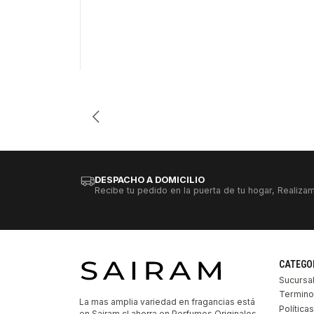
Cantidad
DESPACHO A DOMICILIO
Recibe tu pedido en la puerta de tu hogar, Realizam
CATEGO
Sucursa
Termino
La mas amplia variedad en fragancias está
Política
en Sairam.cl ahorra en Perfumes Originales