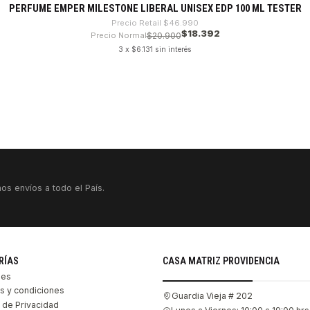
PERFUME EMPER MILESTONE LIBERAL UNISEX EDP 100 ML TESTER
Precio Retail
$46.990
$18.392
Precio Normal
$20.900
3 x $6.131 sin interés
os envíos a todo el País.
RÍAS
CASA MATRIZ PROVIDENCIA
les
s y condiciones
Guardia Vieja # 202
s de Privacidad