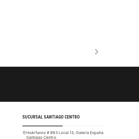
Cantidad
PAGOS SE
Tu compra 
SUCURSAL SANTIAGO CENTRO
Huérfanos # 863 Local 13, Galería España.
Santiago Centro.