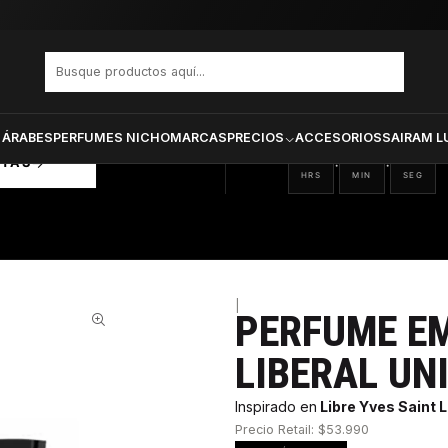
LESTONE LIBERAL UNISEX EDP 100 ML
PRODUCTOS SELECCIONA
CTOS
ONADOS
 ÁRABES
PERFUMES NICHO
MARCAS
PRECIOS
ACCESORIOS
SAIRAM L
11
08
41
:
:
RTAS
HRS
MIN
SEG
|
PERFUME E
66%
LIBERAL UN
Inspirado en
Libre Yves Saint 
Precio Retail: $53.990