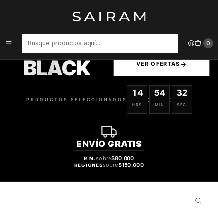
Inicio
Perfume
Perfumes de Mujer
PERFUME EMPER MILESTONE HER BRAVERY ELIXIR MUJER EDP 100
ML
PRODUCTOS
0
SELECCIONADOS
BLACK
VER OFERTAS
14
54
31
:
:
PRODUCTOS SELECCIONADOS
HRS
MIN
SEG
ENVÍO
GRATIS
sobre
$80.000
R.M.
sobre
$150.000
REGIONES
53%