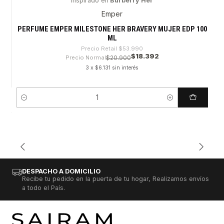
Inspirado en
Burberry Her
-65%
Emper
PERFUME EMPER MILESTONE HER BRAVERY MUJER EDP 100
ML
Precio Retail
$53.990
$18.392
Precio Normal
$20.900
3 x $6.131 sin interés
Cantidad
DESPACHO A DOMICILIO
Recibe tu pedido en la puerta de tu hogar, Realizamos envíos
a todo el País.