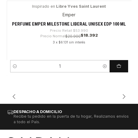
Inspirado en
Libre Yves Saint Laurent
-65%
Emper
PERFUME EMPER MILESTONE LIBERAL UNISEX EDP 100 ML
Precio Retail
$53.990
$18.392
Precio Normal
$20.900
3 x $6.131 sin interés
Cantidad
DESPACHO A DOMICILIO
Recibe tu pedido en la puerta de tu hogar, Realizamos envíos
a todo el País.