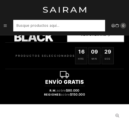
Inicio
Perfume
tester
PERFUME EMPER MILESTONE LIBERAL UNISEX EDP 100 ML TESTER
PRODUCTOS
0
SELECCIONADOS
BLACK
VER OFERTAS
16
09
28
:
:
PRODUCTOS SELECCIONADOS
HRS
MIN
SEG
ENVÍO
GRATIS
sobre
$80.000
R.M.
sobre
$150.000
REGIONES
61%