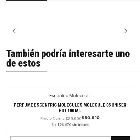
También podría interesarte uno
de estos
Escentric Molecules
PERFUME ESCENTRIC MOLECULES MOLECULE 05 UNISEX
EDT 100 ML
$80.910
Precio Normal
$89.900
3 x $26.970 sin interés