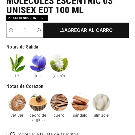
MOLECULES ESCENTRIC 03
UNISEX EDT 100 ML
PRECIO TIENDAS | INTERNET
AGREGAR AL CARRO
Cantidad
Notas de Salida
té
iris
jazmín
Notas de Corazón
vetiver
cedro de
cuero
sándalo
almizcle
virginia
Agregar a la lista de favoritos