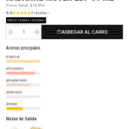
Precio Retail: $76.990
5.0
1 reseña
PRECIO TIENDAS | INTERNET
AGREGAR AL CARRO
Cantidad
Aromas principales
tropical
afrutados
amaderado
atalcado
ámbar
Notas de Salida