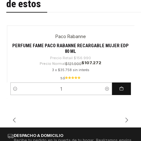
de estos
Paco Rabanne
-31%
PERFUME FAME PACO RABANNE RECARGABLE MUJER EDP
80 ML
Precio Retail
$156.990
$107.272
Precio Normal
$121.900
3 x $35.758 sin interés
5.0
Cantidad
DESPACHO A DOMICILIO
Recibe tu pedido en la puerta de tu hogar, Realizamos envíos