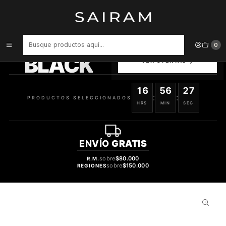
Inicio
Perfume
Perfumes de Mujer
Perfume Fame Paco Rabanne Mujer Edp 30 ml
PRODUCTOS
0
SELECCIONADOS
BLACK
VER OFERTAS
16
56
26
:
:
PRODUCTOS SELECCIONADOS
HRS
MIN
SEG
ENVÍO
GRATIS
sobre
$80.000
R.M.
sobre
$150.000
REGIONES
38%