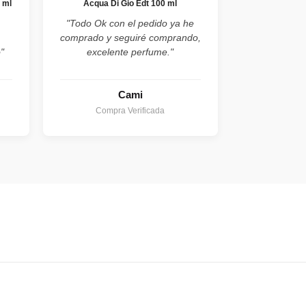
 ml
Acqua Di Gio Edt 100 ml
,
"Todo Ok con el pedido ya he
comprado y seguiré comprando,
"
excelente perfume."
Cami
Compra Verificada