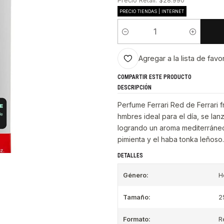
Precio Retail: $28.990
PRECIO TIENDAS | INTERNET
Cantidad
Agregar a la lista de favo
COMPARTIR ESTE PRODUCTO
DESCRIPCIÓN
Perfume Ferrari Red de Ferrari f
hmbres ideal para el día, se la
logrando un aroma mediterráneo
pimienta y el haba tonka leñoso.
DETALLES
Género:
H
Tamaño:
2
Formato:
R