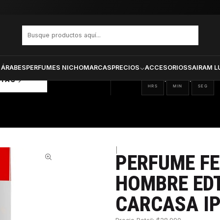
i Red Hombre Edt 25 ml X 2 + Carcasa Iphone 6 - 6S
PRODUCTOS SELECCIONA
CTOS
ONADOS
 ÁRABES
PERFUMES NICHO
MARCAS
PRECIOS
ACCESORIOS
SAIRAM L
10
40
13
:
:
RTAS
HRS
MIN
SEG
|
PERFUME FE
43%
HOMBRE EDT
CARCASA IP