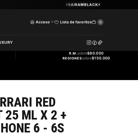
Guardia Vieja 202. Oficina 102.
⚡SAIRAMBLACK⚡
Ver Horarios
Acceso
Lista de favoritos
0
DOS
UXURY
ENVÍO
GRATIS
sobre
$80.000
R.M.
sobre
$150.000
REGIONES
RRARI RED
 25 ML X 2 +
HONE 6 - 6S