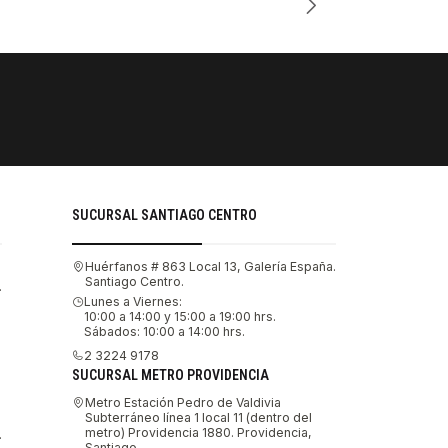
PAGOS SE
Tu compra 
SUCURSAL SANTIAGO CENTRO
Huérfanos # 863 Local 13, Galería España.
Santiago Centro.
.
Lunes a Viernes:
10:00 a 14:00 y 15:00 a 19:00 hrs.
Sábados: 10:00 a 14:00 hrs.
2 3224 9178
SUCURSAL METRO PROVIDENCIA
Metro Estación Pedro de Valdivia
Subterráneo línea 1 local 11 (dentro del
metro) Providencia 1880. Providencia,
.
Santiago.