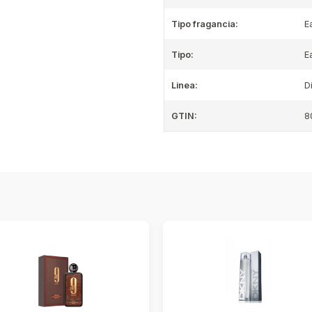
Tipo fragancia:
E
Tipo:
E
Linea:
D
GTIN:
8