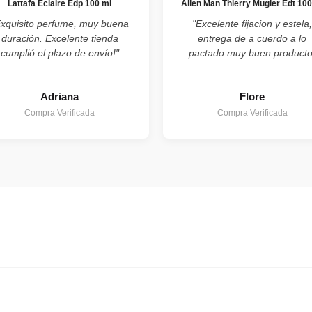
Lattafa Eclaire Edp 100 ml
Alien Man Thierry Mugler Edt 100
Exquisito perfume, muy buena
"Excelente fijacion y estela
duración. Excelente tienda
entrega de a cuerdo a lo
cumplió el plazo de envío!"
pactado muy buen producto
Adriana
Flore
Compra Verificada
Compra Verificada