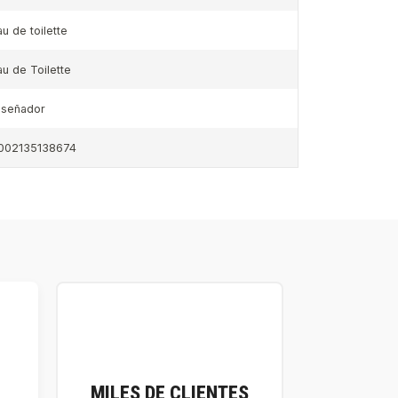
au de toilette
au de Toilette
iseñador
002135138674
MILES DE CLIENTES