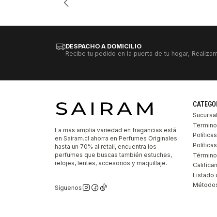
DESPACHO A DOMICILIO
Recibe tu pedido en la puerta de tu hogar, Realizam
CATEGO
Sucursa
Termino
La mas amplia variedad en fragancias está
Política
en Sairam.cl ahorra en Perfumes Originales
Polític
hasta un 70% al retail, encuentra los
perfumes que buscas también estuches,
Término
relojes, lentes, accesorios y maquillaje.
Califíca
Listado 
Métodos
Síguenos