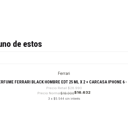
uno de estos
Ferrari
RFUME FERRARI BLACK HOMBRE EDT 25 ML X 2 + CARCASA IPHONE 6 -
Precio Retail
$28.990
$16.632
Precio Normal
$18.900
3 x $5.544 sin interés