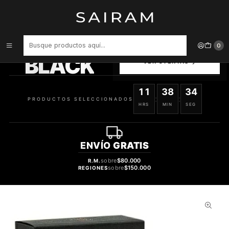
Inicio
Perfume
Perfumes de Mujer
PERFUME FRAGRANCE WORLD IMPERIUM HOMBRE EDP 100 ML
PRODUCTOS
0
SELECCIONADOS
BLACK
VER OFERTAS
11
38
33
:
:
PRODUCTOS SELECCIONADOS
HRS
MIN
SEG
ENVÍO
GRATIS
sobre
$80.000
R.M.
sobre
$150.000
REGIONES
42%