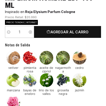
ML
Inspirado en
Roja Elysium Parfum Cologne
Precio Retail: $20.990
PRECIO TIENDAS | INTERNET
AGREGAR AL CARRO
Cantidad
Notas de Salida
vetiver
pimienta
aceite de
nagarmoth
cedro
rosa
cipriol
a
manzana
bayas de
lirio de los
grosella
jazmín
enebro
valles
negra