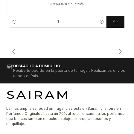
3 x $4.078 sin interés
Cantidad
DESPACHO A DOMICILIO
Recibe tu pedido en la puerta de tu hogar, Realizamos envíos
a todo el País.
La mas amplia variedad en fragancias está en Sairam.cl ahorra en
Perfumes Originales hasta un 70% al retail, encuentra los perfumes
que buscas también estuches, relojes, lentes, accesorios y
maquillaje.