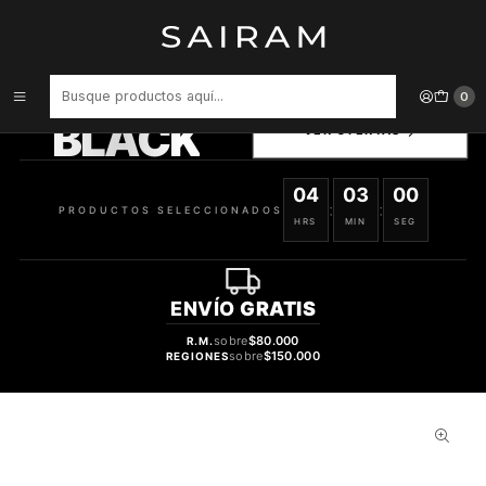
Inicio
Perfume
Perfumes de Hombre
PERFUME FRAGRANCE WORLD IMPERIUM X HOMBRE EDP 100 ML
PRODUCTOS
0
SELECCIONADOS
BLACK
VER OFERTAS
04
02
59
:
:
PRODUCTOS SELECCIONADOS
HRS
MIN
SEG
ENVÍO
GRATIS
sobre
$80.000
R.M.
sobre
$150.000
REGIONES
30%