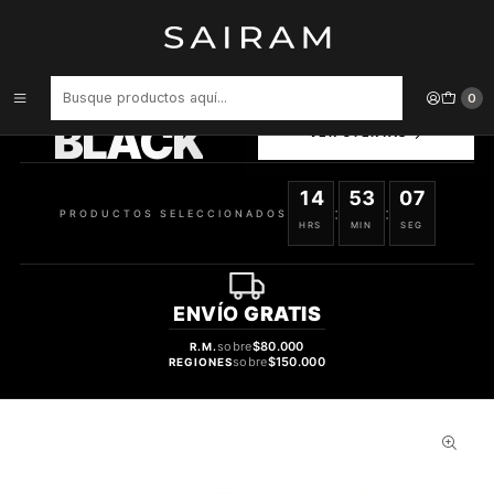
Inicio
Perfume
Perfumes Unisex
PERFUME FRENCH AVENUE AZZURE AOUD UNISEX EDP 100 ML
PRODUCTOS
0
SELECCIONADOS
BLACK
VER OFERTAS
14
53
06
:
:
PRODUCTOS SELECCIONADOS
HRS
MIN
SEG
ENVÍO
GRATIS
sobre
$80.000
R.M.
sobre
$150.000
REGIONES
28%