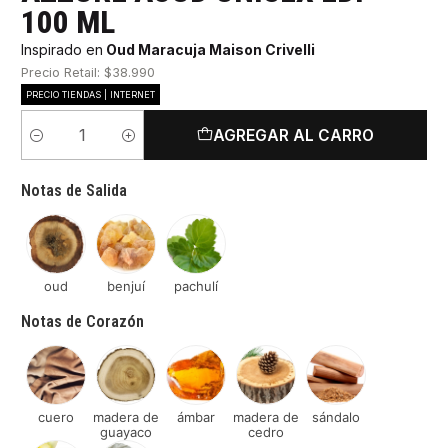
100 ML
Inspirado en
Oud Maracuja Maison Crivelli
Precio Retail: $38.990
PRECIO TIENDAS | INTERNET
AGREGAR AL CARRO
Cantidad
Notas de Salida
oud
benjuí
pachulí
Notas de Corazón
cuero
madera de
ámbar
madera de
sándalo
guayaco
cedro