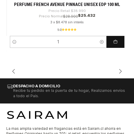
PERFUME FRENCH AVENUE PINNACE UNISEX EDP 100 ML
Precio Retail
$38.990
$25.432
Precio Normal
$28.900
3 x $8.478 sin interés
5.0
Cantidad
DESPACHO A DOMICILIO
Recibe tu pedido en la puerta de tu hogar, Realizamos envíos
a todo el País.
La mas amplia variedad en fragancias está en Sairam.cl ahorra en
Perfumes Originales hasta un 70% al retail, encuentra los perfumes