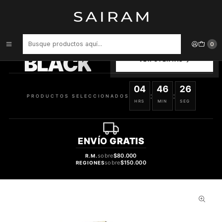
Inicio
Perfume
Perfumes de Mujer
PERFUME GOOD GIRL BLUSH ELIXIR MUJER EDP 80 ML
PRODUCTOS
0
SELECCIONADOS
BLACK
VER OFERTAS
04
46
26
:
:
PRODUCTOS SELECCIONADOS
HRS
MIN
SEG
ENVÍO
GRATIS
sobre
$80.000
R.M.
sobre
$150.000
REGIONES
42%