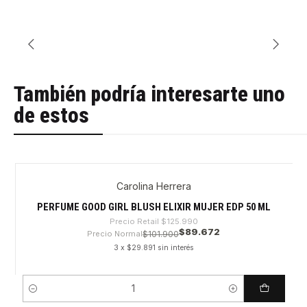
También podría interesarte uno
de estos
Carolina Herrera
-28%
PERFUME GOOD GIRL BLUSH ELIXIR MUJER EDP 50 ML
Precio Retail
$125.990
$89.672
Precio Normal
$101.900
3 x $29.891 sin interés
Cantidad