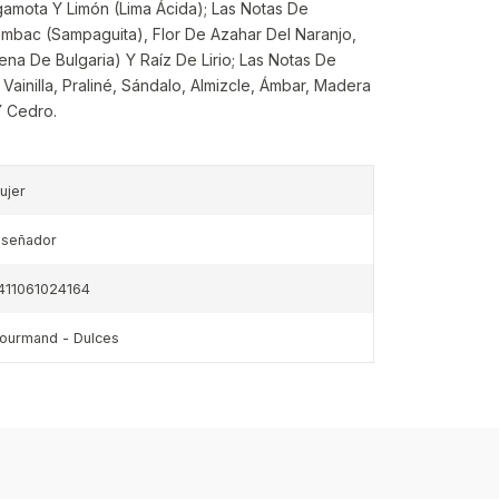
gamota Y Limón (Lima Ácida); Las Notas De
bac (Sampaguita), Flor De Azahar Del Naranjo,
a De Bulgaria) Y Raíz De Lirio; Las Notas De
inilla, Praliné, Sándalo, Almizcle, Ámbar, Madera
Y Cedro.
ujer
iseñador
411061024164
ourmand - Dulces