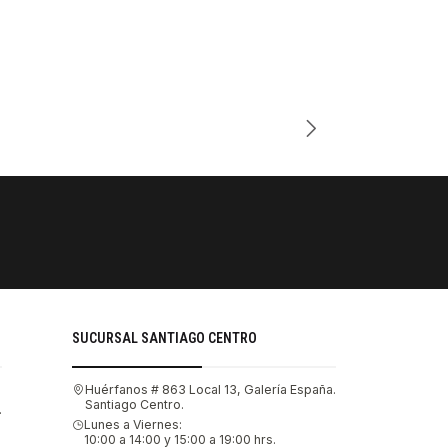
Cantidad
PAGOS SE
Tu compra 
SUCURSAL SANTIAGO CENTRO
Huérfanos # 863 Local 13, Galería España.
Santiago Centro.
.
Lunes a Viernes:
10:00 a 14:00 y 15:00 a 19:00 hrs.