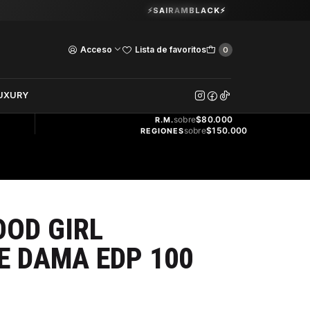
Guardia Vieja 202. Oficina 102.
⚡SAIRAMBLACK⚡
Ver Horarios
Acceso
Lista de favoritos
0
DOS
UXURY
ENVÍO
GRATIS
sobre
$80.000
R.M.
sobre
$150.000
REGIONES
OD GIRL
E DAMA EDP 100