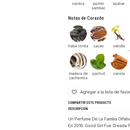
nardos
jazmín
azahar
sambac
Notas de Corazón
haba tonka
cacao
vainilla
madera de
pachulí
canela
cachemira
Agregar a la lista de favo
COMPARTIR ESTE PRODUCTO
DESCRIPCIÓN
Un Perfume De La Familia Olfativ
En 2016. Good Girl Fue Creada P