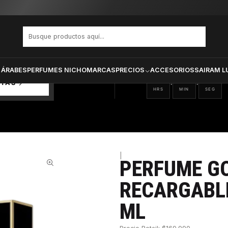
IRL RECARGABLE DAMA EDP 100 ML
PRODUCTOS SELECCIONA
CTOS
ONADOS
 ÁRABES
PERFUMES NICHO
MARCAS
PRECIOS
ACCESORIOS
SAIRAM L
21
33
01
:
:
RTAS
HRS
MIN
SEG
|
PERFUME GO
30%
RECARGABL
ML