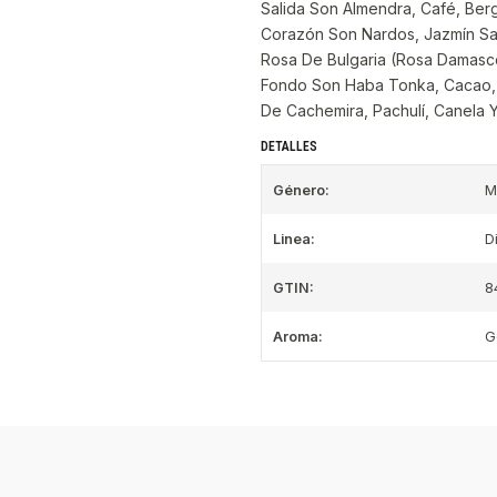
Salida Son Almendra, Café, Ber
Corazón Son Nardos, Jazmín Sam
Rosa De Bulgaria (Rosa Damascen
Fondo Son Haba Tonka, Cacao, Va
De Cachemira, Pachulí, Canela 
DETALLES
Género:
M
Linea:
D
GTIN:
8
Aroma:
G