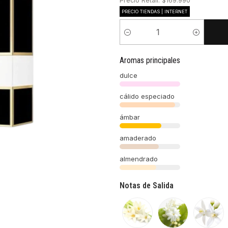
Precio Retail: $169.990
PRECIO TIENDAS | INTERNET
Cantidad
Aromas principales
dulce
cálido especiado
ámbar
amaderado
almendrado
Notas de Salida