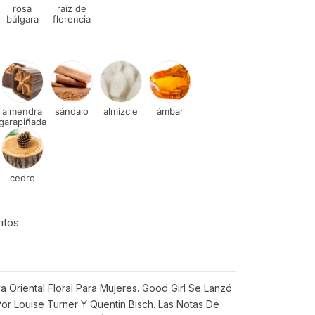
rosa
raíz de
búlgara
florencia
almendra
sándalo
almizcle
ámbar
garapiñada
cedro
ritos
a Oriental Floral Para Mujeres. Good Girl Se Lanzó
or Louise Turner Y Quentin Bisch. Las Notas De