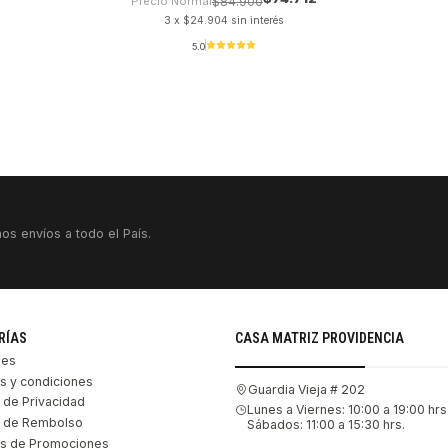
Precio Normal
$84.900
3 x $24.904 sin interés
5.0
VER DETALLES
os envíos a todo el País.
RÍAS
CASA MATRIZ PROVIDENCIA
les
s y condiciones
Guardia Vieja # 202
s de Privacidad
Lunes a Viernes: 10:00 a 19:00 hrs
as de Rembolso
Sábados: 11:00 a 15:30 hrs.
s de Promociones