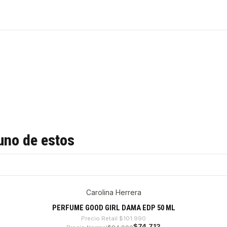
uno de estos
Carolina Herrera
PERFUME GOOD GIRL DAMA EDP 50 ML
Precio Retail
$101.990
$74.712