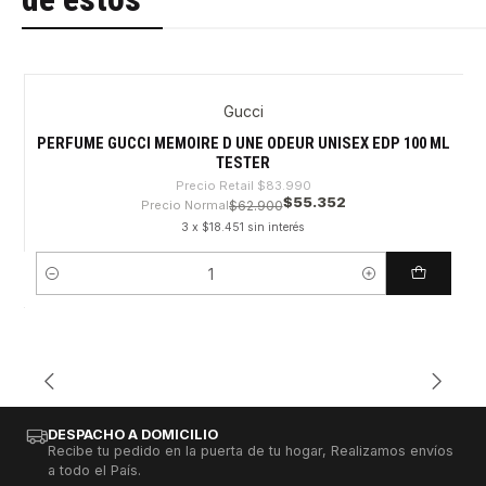
Gucci
-34%
PERFUME GUCCI MEMOIRE D UNE ODEUR UNISEX EDP 100 ML
TESTER
Precio Retail
$83.990
$55.352
Precio Normal
$62.900
3 x $18.451 sin interés
Cantidad
DESPACHO A DOMICILIO
Recibe tu pedido en la puerta de tu hogar, Realizamos envíos
a todo el País.