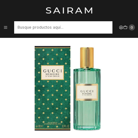
Inicio
Perfume
Perfumes Unisex
Perfume Gucci Memoire D Une Odeur Unisex Edp 100 ml
0
48%