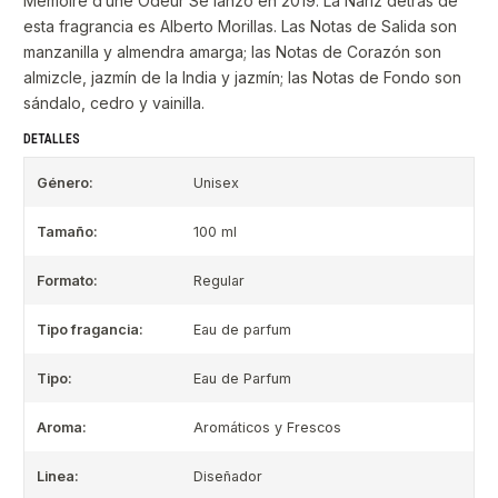
Mémoire d’une Odeur Se lanzó en 2019. La Nariz detrás de
esta fragrancia es Alberto Morillas. Las Notas de Salida son
manzanilla y almendra amarga; las Notas de Corazón son
almizcle, jazmín de la India y jazmín; las Notas de Fondo son
sándalo, cedro y vainilla.
DETALLES
Género:
Unisex
Tamaño:
100 ml
Formato:
Regular
Tipo fragancia:
Eau de parfum
Tipo:
Eau de Parfum
Aroma:
Aromáticos y Frescos
Linea:
Diseñador