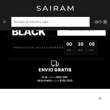
Inicio
Perfume
Perfumes de Hombre
PERFUME HUGO NOW VARON EDT 125 ML
PRODUCTOS
0
SELECCIONADOS
BLACK
VER OFERTAS
00
39
08
:
:
PRODUCTOS SELECCIONADOS
HRS
MIN
SEG
ENVÍO
GRATIS
sobre
$80.000
R.M.
sobre
$150.000
REGIONES
33%