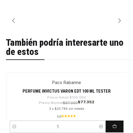
También podría interesarte uno
de estos
Paco Rabanne
-27%
PERFUME INVICTUS VARON EDT 100 ML TESTER
Precio Retail
$106.990
$77.352
Precio Normal
$87.900
3 x $25.784 sin interés
5.0
Cantidad