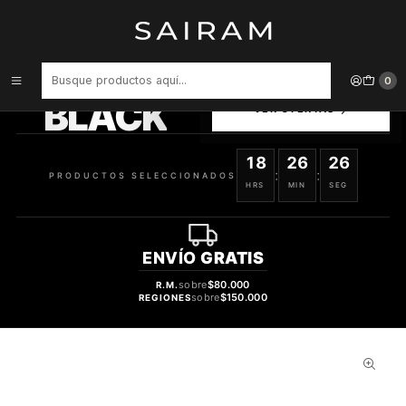
Inicio
Perfume
Perfumes de Hombre
PERFUME INVICTUS VARON EDT 200 ML
PRODUCTOS
0
SELECCIONADOS
BLACK
VER OFERTAS
18
26
25
:
:
PRODUCTOS SELECCIONADOS
HRS
MIN
SEG
ENVÍO
GRATIS
sobre
$80.000
R.M.
sobre
$150.000
REGIONES
39%