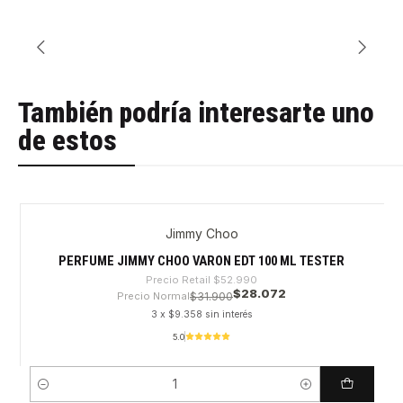
También podría interesarte uno
de estos
Jimmy Choo
-47%
PERFUME JIMMY CHOO VARON EDT 100 ML TESTER
Precio Retail
$52.990
$28.072
Precio Normal
$31.900
3 x $9.358 sin interés
5.0
Cantidad