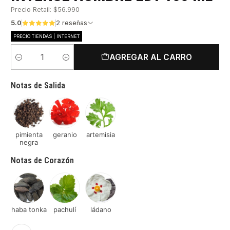
Precio Retail: $56.990
5.0
2 reseñas
PRECIO TIENDAS | INTERNET
AGREGAR AL CARRO
Cantidad
Notas de Salida
pimienta
geranio
artemisia
negra
Notas de Corazón
haba tonka
pachulí
ládano