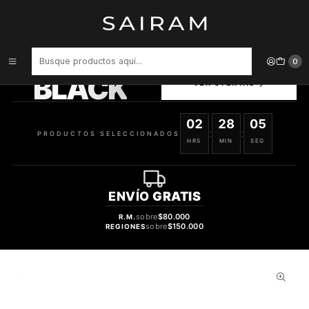
Inicio
Perfume
Perfumes de Hombre
Perfume Jimmy Choo Intense Hombre Edt 100 ml
PRODUCTOS
0
SELECCIONADOS
BLACK
VER OFERTAS
02
28
04
:
:
PRODUCTOS SELECCIONADOS
HRS
MIN
SEG
ENVÍO
GRATIS
sobre
$80.000
R.M.
sobre
$150.000
REGIONES
32%