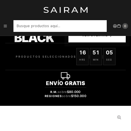
Inicio
Perfume
Perfumes de Mujer
Perfume Katy Perry Killer Queen Mujer Edp 100 ml
PRODUCTOS
0
SELECCIONADOS
BLACK
VER OFERTAS
16
51
04
:
:
PRODUCTOS SELECCIONADOS
HRS
MIN
SEG
ENVÍO
GRATIS
sobre
$80.000
R.M.
sobre
$150.000
REGIONES
29%