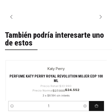
También podría interesarte uno
de estos
Katy Perry
-27%
PERFUME KATY PERRY ROYAL REVOLUTION MUJER EDP 100
ML
Precio Retail
$33.990
$24.552
Precio Normal
$27.900
3 x $8.184 sin interés
Cantidad