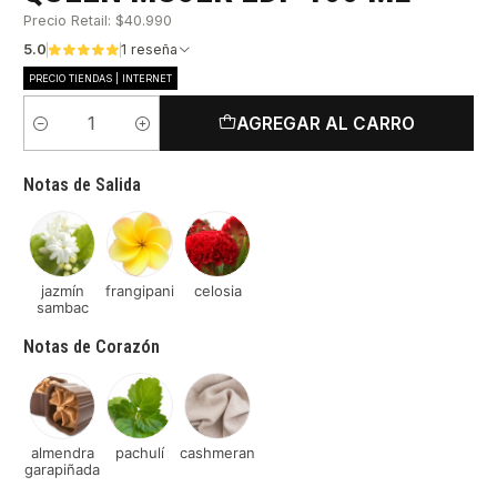
Precio Retail: $40.990
5.0
1 reseña
PRECIO TIENDAS | INTERNET
AGREGAR AL CARRO
Cantidad
Notas de Salida
jazmín
frangipani
celosia
sambac
Notas de Corazón
almendra
pachulí
cashmeran
garapiñada