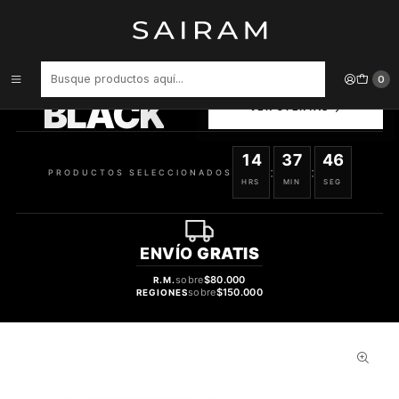
Inicio
Perfume
Perfumes de Mujer
PERFUME MY BURBERRY BLACK DAMA EDP 90 ML
PRODUCTOS
0
SELECCIONADOS
BLACK
VER OFERTAS
14
37
45
:
:
PRODUCTOS SELECCIONADOS
HRS
MIN
SEG
ENVÍO
GRATIS
sobre
$80.000
R.M.
sobre
$150.000
REGIONES
36%