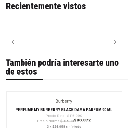
Recientemente vistos
También podría interesarte uno
de estos
Burberry
-30%
PERFUME MY BURBERRY BLACK DAMA PARFUM 90 ML
Precio Retail
$116.990
$80.872
Precio Normal
$91.900
3 x $26.958 sin interés