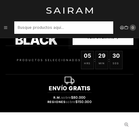
Inicio
Perfume
Perfumes de Mujer
PERFUME KENZO AMOUR DAMA EDP 100 ML
PRODUCTOS
0
SELECCIONADOS
BLACK
VER OFERTAS
05
29
29
:
:
PRODUCTOS SELECCIONADOS
HRS
MIN
SEG
ENVÍO
GRATIS
sobre
$80.000
R.M.
sobre
$150.000
REGIONES
35%