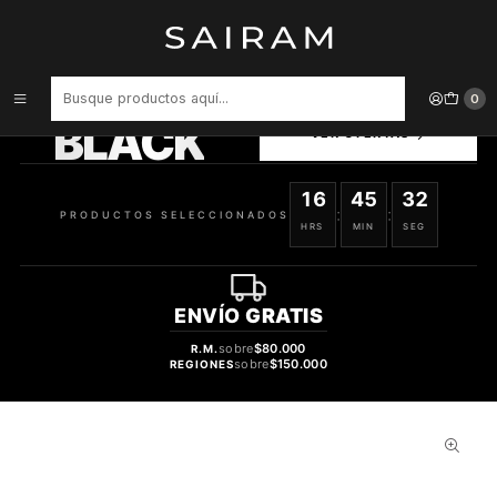
Inicio
Perfume
Perfumes de Mujer
Perfume La Vie Est Belle Intensement Dama Edp 100 ml
PRODUCTOS
0
SELECCIONADOS
BLACK
VER OFERTAS
16
45
31
:
:
PRODUCTOS SELECCIONADOS
HRS
MIN
SEG
ENVÍO
GRATIS
sobre
$80.000
R.M.
sobre
$150.000
REGIONES
27%