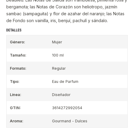
bergamota; las Notas de Corazón son heliotropo, jazmín
sambac (sampaguita) y flor de azahar del naranjo; las Notas
de Fondo son vainilla, iris, benjuí, pachulí y sándalo.
DETALLES
Género:
Mujer
Tamaño:
100 ml
Formato:
Regular
Tipo:
Eau de Parfum
Linea:
Diseñador
GTIN:
3614272992054
Aroma:
Gourmand - Dulces