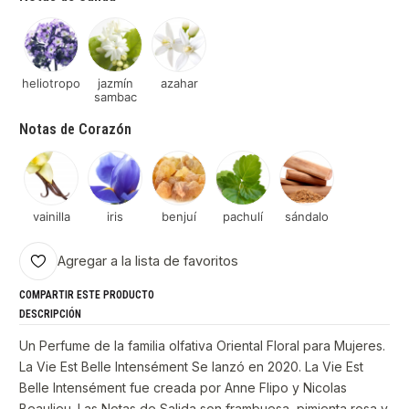
heliotropo
jazmín
azahar
sambac
Notas de Corazón
vainilla
iris
benjuí
pachulí
sándalo
Agregar a la lista de favoritos
COMPARTIR ESTE PRODUCTO
DESCRIPCIÓN
Un Perfume de la familia olfativa Oriental Floral para Mujeres.
La Vie Est Belle Intensément Se lanzó en 2020. La Vie Est
Belle Intensément fue creada por Anne Flipo y Nicolas
Beaulieu. Las Notas de Salida son frambuesa, pimienta rosa y