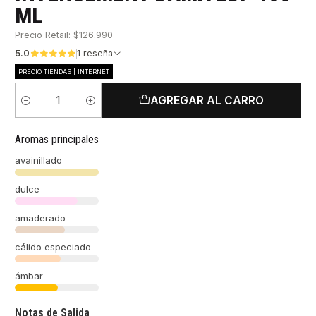
ML
Precio Retail: $126.990
5.0
1 reseña
PRECIO TIENDAS | INTERNET
AGREGAR AL CARRO
Cantidad
Aromas principales
avainillado
dulce
amaderado
cálido especiado
ámbar
Notas de Salida