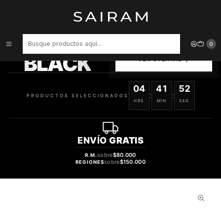
Inicio
Perfume
tester
Perfume Lanvin Mon Eclat Mujer Edp 100 ml Tester
PRODUCTOS
0
SELECCIONADOS
BLACK
VER OFERTAS
04
41
51
:
:
PRODUCTOS SELECCIONADOS
HRS
MIN
SEG
ENVÍO
GRATIS
sobre
$80.000
R.M.
sobre
$150.000
REGIONES
39%