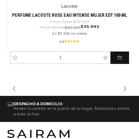
Lacoste
-64%
PERFUME LACOSTE ROSE EAU INTENSE MUJER EDT 100 ML
Precio Retail
$99.990
$35.992
Precio Normal
$40.900
3 x $11.998 sin interés
4.5
Cantidad
DESPACHO A DOMICILIO
Recibe tu pedido en la puerta de tu hogar, Realizamos envíos
a todo el País.