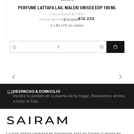
-32%
PERFUME LATTAFA LAIL MALEKI UNISEX EDP 100 ML
Precio Retail
$17.990
$12.232
Precio Normal
$13.900
3 x $4.078 sin interés
Cantidad
DESPACHO A DOMICILIO
Recibe tu pedido en la puerta de tu hogar, Realizamos envíos
a todo el País.
La mas amplia variedad en fragancias está en Sairam.cl ahorra en