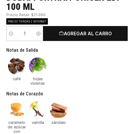
100 ML
Precio Retail: $21.990
PRECIO TIENDAS | INTERNET
AGREGAR AL CARRO
Cantidad
Notas de Salida
café
hojas
violetas
Notas de Corazón
caramelo
vainilla
sándalo
de azúcar
con