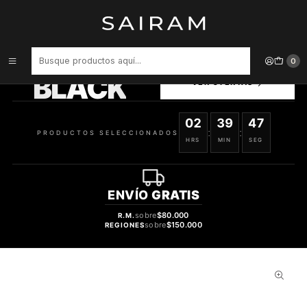
Inicio
Perfume
Perfumes Unisex
PERFUME LATTAFA AJAYEB DUBAI PORTRAIT UNISEX EDP 100 ML
PRODUCTOS
0
SELECCIONADOS
BLACK
VER OFERTAS
02
39
46
:
:
PRODUCTOS SELECCIONADOS
HRS
MIN
SEG
ENVÍO
GRATIS
sobre
$80.000
R.M.
sobre
$150.000
REGIONES
32%