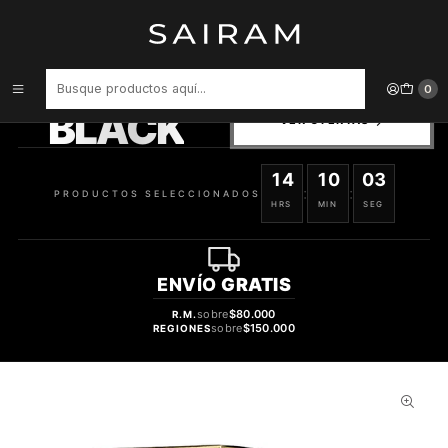
Inicio
Perfume
Perfumes Unisex
Perfume Lattafa Al Noble Ameer Unisex Edp 100 ml
PRODUCTOS
0
SELECCIONADOS
BLACK
VER OFERTAS
14
10
03
:
:
PRODUCTOS SELECCIONADOS
HRS
MIN
SEG
ENVÍO
GRATIS
sobre
$80.000
R.M.
sobre
$150.000
REGIONES
47%