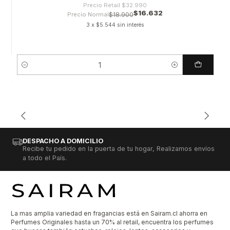
Precio Retail
$32.990
$16.632
Precio Normal
$18.900
3 x $5.544 sin interés
Cantidad
DESPACHO A DOMICILIO
Recibe tu pedido en la puerta de tu hogar, Realizamos envíos
a todo el País.
La mas amplia variedad en fragancias está en Sairam.cl ahorra en
Perfumes Originales hasta un 70% al retail, encuentra los perfumes