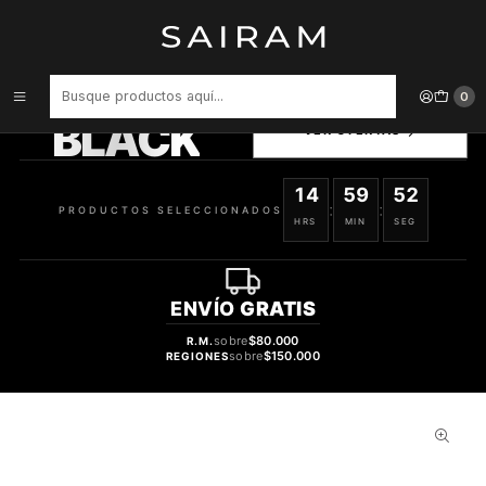
Inicio
Perfume
Perfumes Unisex
Perfume Lattafa Niche Emarati Ghinwa Unisex Edp 100 ml
PRODUCTOS
0
SELECCIONADOS
BLACK
VER OFERTAS
14
59
51
:
:
PRODUCTOS SELECCIONADOS
HRS
MIN
SEG
ENVÍO
GRATIS
sobre
$80.000
R.M.
sobre
$150.000
REGIONES
67%