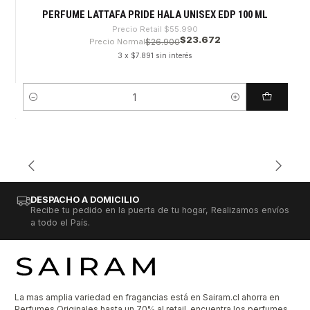
PERFUME LATTAFA PRIDE HALA UNISEX EDP 100 ML
Precio Retail
$55.990
$23.672
Precio Normal
$26.900
3 x $7.891 sin interés
Cantidad
DESPACHO A DOMICILIO
Recibe tu pedido en la puerta de tu hogar, Realizamos envíos
a todo el País.
La mas amplia variedad en fragancias está en Sairam.cl ahorra en
Perfumes Originales hasta un 70% al retail, encuentra los perfumes