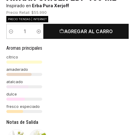
Inspirado en
Erba Pura Xerjoff
Precio Retail: $55.990
PRECIO TIENDAS | INTERNET
AGREGAR AL CARRO
Cantidad
Aromas principales
cítrico
amaderado
atalcado
dulce
fresco especiado
Notas de Salida