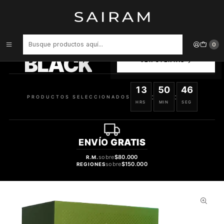
Inicio
Perfume
Perfumes Unisex
Perfume Lattafa Pride Awaan Unisex Edp 100 ml
PRODUCTOS
0
SELECCIONADOS
BLACK
VER OFERTAS
13
50
45
:
:
PRODUCTOS SELECCIONADOS
HRS
MIN
SEG
ENVÍO
GRATIS
sobre
$80.000
R.M.
sobre
$150.000
REGIONES
62%