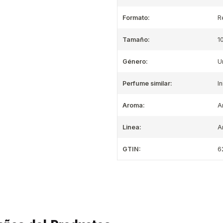
Formato:
R
Tamaño:
1
Género:
U
Perfume similar:
I
Aroma:
A
Linea:
A
GTIN:
6