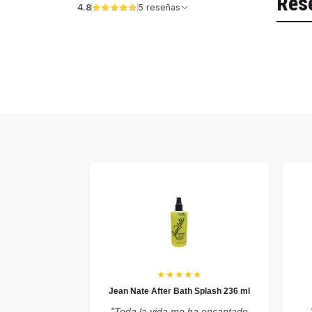
Res
4.8
5 reseñas
★★★★★
Jean Nate After Bath Splash 236 ml
"Toda la vida me ha encantado