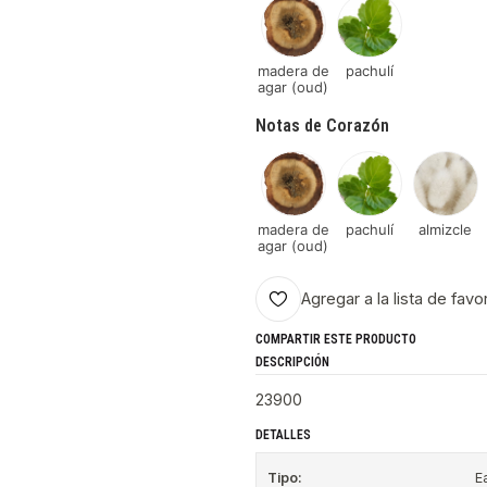
madera de
pachulí
agar (oud)
Notas de Corazón
madera de
pachulí
almizcle
agar (oud)
Agregar a la lista de favo
COMPARTIR ESTE PRODUCTO
DESCRIPCIÓN
23900
DETALLES
Tipo:
E