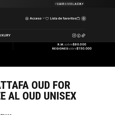
Guardia Vieja 202. Oficina 102.
⚡SAIRAMBLACK⚡
Ver Horarios
Acceso
Lista de favoritos
0
DOS
UXURY
ENVÍO
GRATIS
sobre
$80.000
R.M.
sobre
$150.000
REGIONES
TTAFA OUD FOR
E AL OUD UNISEX