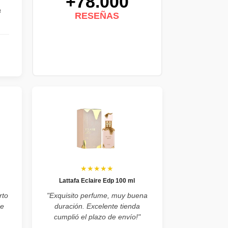
+78.000
a
RESEÑAS
★★★★★
Lattafa Eclaire Edp 100 ml
rto
"Exquisito perfume, muy buena
de
duración. Excelente tienda
cumplió el plazo de envío!"