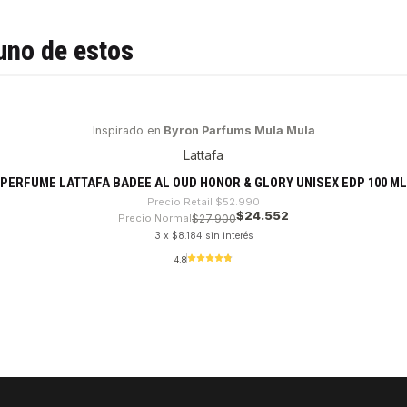
uno de estos
Inspirado en
Byron Parfums Mula Mula
Lattafa
PERFUME LATTAFA BADEE AL OUD HONOR & GLORY UNISEX EDP 100 ML
Precio Retail
$52.990
$24.552
Precio Normal
$27.900
3 x $8.184 sin interés
4.8