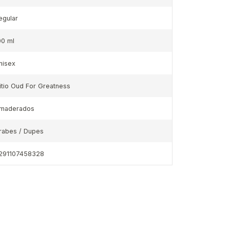
egular
00 ml
nisex
nitio Oud For Greatness
maderados
rabes / Dupes
291107458328