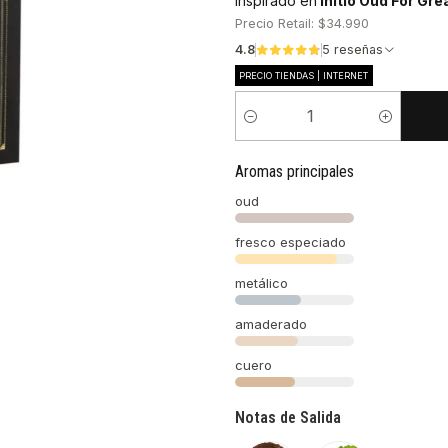
Inspirado en
Initio Oud For Gr
Precio Retail: $34.990
4.8
5 reseñas
PRECIO TIENDAS | INTERNET
Cantidad
Aromas principales
oud
fresco especiado
metálico
amaderado
cuero
Notas de Salida