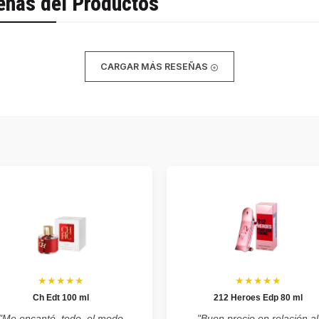
eñas del Productos
CARGAR MÁS RESEÑAS
★★★★★
★★★★★
Ch Edt 100 ml
212 Heroes Edp 80 ml
"Me encantó, todo, el modo
"Buen precio en relación al