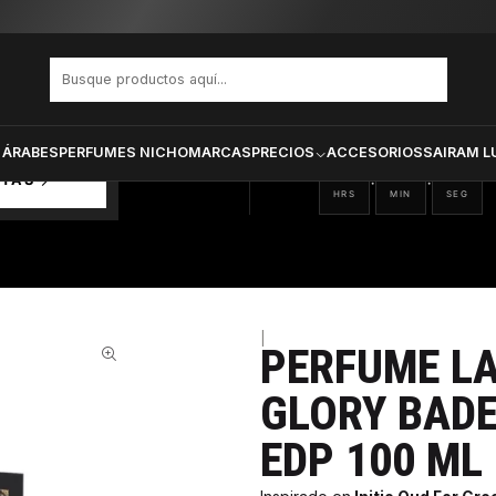
OUD FOR GLORY BADEE AL OUD UNISEX EDP 100 ML
PRODUCTOS SELECCIONA
CTOS
ONADOS
 ÁRABES
PERFUMES NICHO
MARCAS
PRECIOS
ACCESORIOS
SAIRAM L
15
08
43
:
:
RTAS
HRS
MIN
SEG
|
PERFUME LA
37%
GLORY BADE
EDP 100 ML