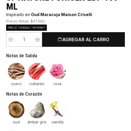
ML
Inspirado en
Oud Maracuja Maison Crivelli
Precio Retail: $47.990
PRECIO TIENDAS | INTERNET
AGREGAR AL CARRO
Cantidad
Notas de Salida
cuero
ruibarbo
rosa
Notas de Corazón
oud
ámbar gris
vainilla