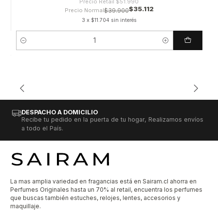
Precio Retail
$51.990
$35.112
Precio Normal
$39.900
3 x $11.704 sin interés
Cantidad
DESPACHO A DOMICILIO
Recibe tu pedido en la puerta de tu hogar, Realizamos envíos
a todo el País.
La mas amplia variedad en fragancias está en Sairam.cl ahorra en
Perfumes Originales hasta un 70% al retail, encuentra los perfumes
que buscas también estuches, relojes, lentes, accesorios y
maquillaje.