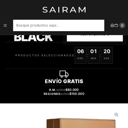
Inicio
Perfume
Perfumes Unisex
Perfume Lattafa Pride Art Of Nature I Unisex Edp 100 ml
PRODUCTOS
0
SELECCIONADOS
BLACK
VER OFERTAS
06
01
19
:
:
PRODUCTOS SELECCIONADOS
HRS
MIN
SEG
ENVÍO
GRATIS
sobre
$80.000
R.M.
sobre
$150.000
REGIONES
47%