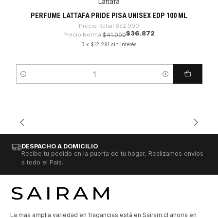
Lattafa
-30%
PERFUME LATTAFA PRIDE PISA UNISEX EDP 100 ML
Precio Retail
$52.990
$36.872
Precio Normal
$41.900
3 x $12.291 sin interés
Cantidad
DESPACHO A DOMICILIO
Recibe tu pedido en la puerta de tu hogar, Realizamos envíos
a todo el País.
La mas amplia variedad en fragancias está en Sairam.cl ahorra en