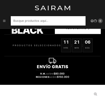
Inicio
Perfume
Perfumes Unisex
Perfume Lattafa Pride Raw Human Unisex Edp 100 ml
PRODUCTOS
0
SELECCIONADOS
BLACK
VER OFERTAS
11
21
05
:
:
PRODUCTOS SELECCIONADOS
HRS
MIN
SEG
ENVÍO
GRATIS
sobre
$80.000
R.M.
sobre
$150.000
REGIONES
62%