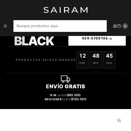
Inicio
Perfume
Perfumes Unisex
PERFUME LATTAFA PRIDE PISA UNISEX EDP 100 ML / 20 ML /
DESODORANTE 200 ML / ESTUCHE
PRODUCTOS
0
SELECCIONADOS
BLACK
VER OFERTAS
12
48
44
:
:
PRODUCTOS SELECCIONADOS
HRS
MIN
SEG
ENVÍO
GRATIS
sobre
$80.000
R.M.
sobre
$150.000
REGIONES
30%