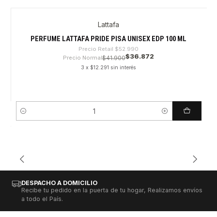
Lattafa
-30%
PERFUME LATTAFA PRIDE PISA UNISEX EDP 100 ML
Precio Retail
$52.990
$36.872
Precio Normal
$41.900
3 x $12.291 sin interés
Cantidad
DESPACHO A DOMICILIO
Recibe tu pedido en la puerta de tu hogar, Realizamos envíos
a todo el País.