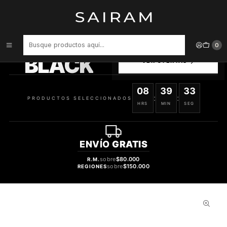
Inicio
Perfume
Perfumes Unisex
PERFUME LATTAFA PRIDE ROYAL SAPPHIRE UNISEX EDP 100 ML
PRODUCTOS
0
SELECCIONADOS
BLACK
VER OFERTAS
08
39
33
:
:
PRODUCTOS SELECCIONADOS
HRS
MIN
SEG
ENVÍO
GRATIS
sobre
$80.000
R.M.
sobre
$150.000
REGIONES
31%