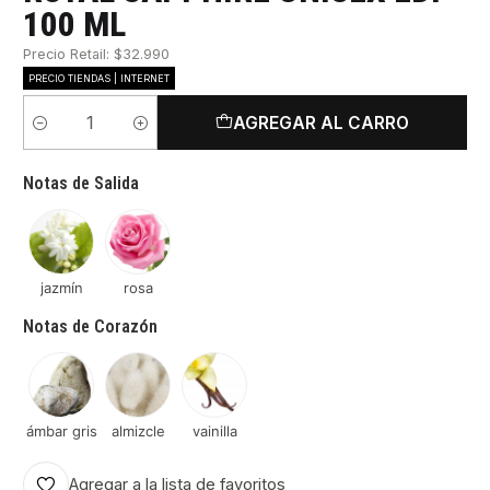
100 ML
Precio Retail: $32.990
PRECIO TIENDAS | INTERNET
AGREGAR AL CARRO
Cantidad
Notas de Salida
jazmín
rosa
Notas de Corazón
ámbar gris
almizcle
vainilla
Agregar a la lista de favoritos